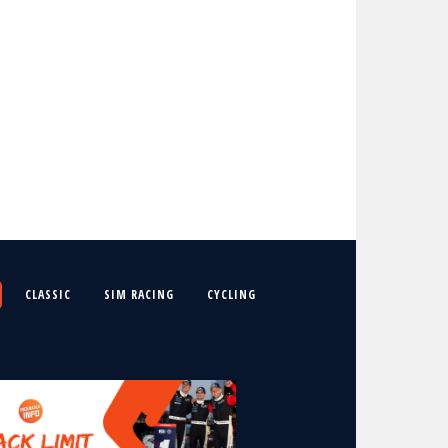
CLASSIC
SIM RACING
CYCLING