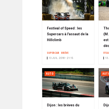
Festival of Speed : les
Th
Supercars à l'assaut de la
(M.
Hillclimb
est
déc
SUPERCAR
BRÈVE
FFSA
13 JUIL. 2018 • 21:15
13 
AUTO
AUT
Dijon : les brèves du
Dij