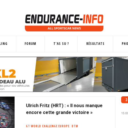
LING
FORUM
T'AS SU ?
RÉSULTATS
PH
2
Ulrich Fritz (HRT) : « Il nous manque
encore cette grande victoire »
15:0
GT WORLD CHALLENGE EUROPE
DTM