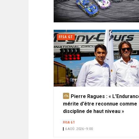
N
i
A
i
C
l
N
p
I
a
P
T
l
A
FFSA GT
L
E
Pierre Ragues : « L'Enduranc
A
mérite d'être reconnue comme
b
discipline de haut niveau »
o
n
FFSA GT
n
6 AOÛ. 2026 • 9:00
é