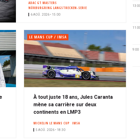
ADAC GT MASTERS
13:0
NÜRBURGRING LANGSTRECKEN-SERIE
6 AOÛ. 2026 • 15:00
11:0
LE MANS CUP / IMSA
9:00
e
À tout juste 18 ans, Jules Caranta
mène sa carrière sur deux
continents en LMP3
MICHELIN LE MANS CUP
IMSA
5 AOÛ. 2026 • 18:30