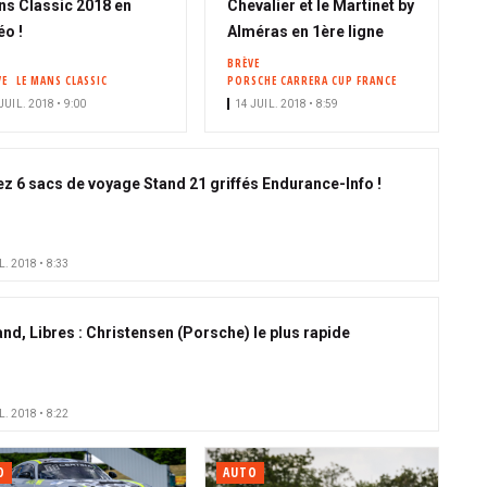
s Classic 2018 en
Chevalier et le Martinet by
éo !
Alméras en 1ère ligne
BRÈVE
VE
LE MANS CLASSIC
PORSCHE CARRERA CUP FRANCE
JUIL. 2018 • 9:00
14 JUIL. 2018 • 8:59
z 6 sacs de voyage Stand 21 griffés Endurance-Info !
L. 2018 • 8:33
and, Libres : Christensen (Porsche) le plus rapide
L. 2018 • 8:22
O
AUTO