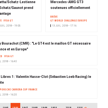
etta/Schatz-Lestienne
Mercedes-AMG GT3
Schatz/Gaunot prend
soutenues officiellement
vantage
BRÈVE
VE
FFSA GT
GT WORLD CHALLENGE EUROPE
JUIL. 2018 • 19:05
13 JUIL. 2018 • 17:16
y Bourachot (CMR) : "Le GT4 est le maillon GT nécessaire
ance et en Europe"
ED
FFSA GT
L. 2018 • 16:40
, Libres 1 : Valentin Hasse-Clot (Sébastien Loeb Racing) le
ite
PORSCHE CARRERA CUP FRANCE
L. 2018 • 16:20
PAGE
1945
PAGE COURANTE
1946
PAGE
1947
PAGE
1948
PAGE
1949
PAGE
1950
…
2358
PAGE SUIVANTE
SUIV