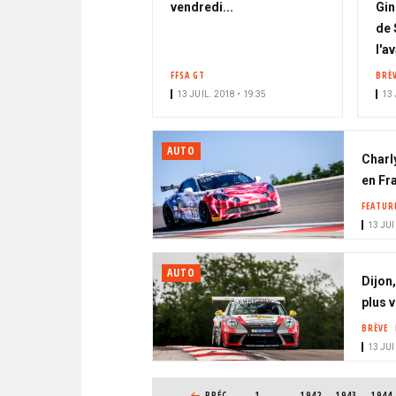
vendredi...
Gin
de 
l'a
FFSA GT
BRÈ
13 JUIL. 2018 • 19:35
13 
AUTO
Charl
en Fr
FEATUR
13 JUI
AUTO
Dijon
plus v
BRÈVE
13 JUI
PAGINATION
PAGE PRÉCÉDENTE
PRÉC
1
…
PAGE
1942
PAGE
1943
PAGE
1944