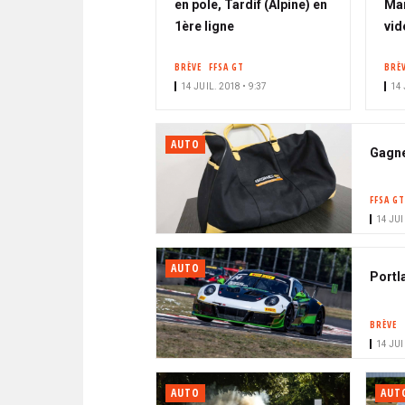
en pole, Tardif (Alpine) en
Man
1ère ligne
vid
BRÈVE
FFSA GT
BRÈ
14 JUIL. 2018 • 9:37
14 
AUTO
Gagne
FFSA GT
14 JUI
AUTO
Portl
BRÈVE
14 JUI
AUTO
AUT