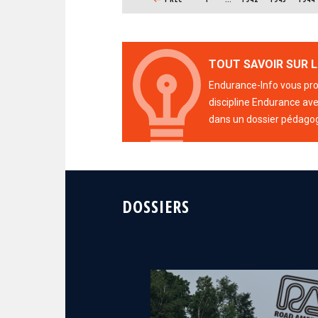
TOUT SAVOIR SUR L
Endurance-Info vous prop
discipline Endurance avec
dans un dossier pédago
DOSSIERS