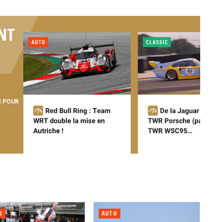
NT
S POUR
O
AUTO