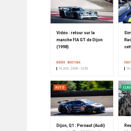
Vidéo : retour sur la
Sim
manche FIA GT de Dijon
Rac
(1998)
cet
BRÈVE
MEETING
FEA
14 JUIL. 2018 • 12:35
14 
AUTO
CLAS
Dijon, Q1 : Pernaut (Audi)
Rev