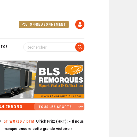
OFFRE ABONNEMENT
C
O
M
P
OTOS
T
E
4H CHRONO
GT WORLD / DTM
Ulrich Fritz (HRT) : « Il nous
0
manque encore cette grande victoire »