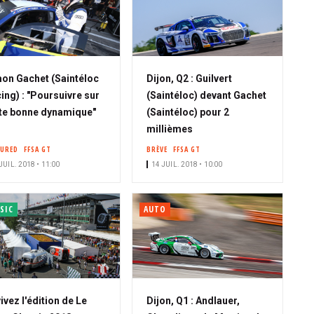
on Gachet (Saintéloc
Dijon, Q2 : Guilvert
ing) : "Poursuivre sur
(Saintéloc) devant Gachet
te bonne dynamique"
(Saintéloc) pour 2
millièmes
TURED
FFSA GT
BRÈVE
FFSA GT
JUIL. 2018 • 11:00
14 JUIL. 2018 • 10:00
SIC
AUTO
ivez l'édition de Le
Dijon, Q1 : Andlauer,