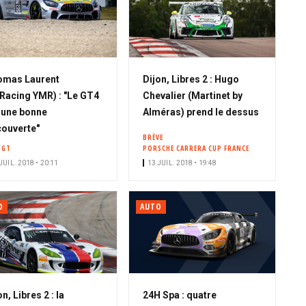
omas Laurent
Dijon, Libres 2 : Hugo
Racing YMR) : "Le GT4
Chevalier (Martinet by
 une bonne
Alméras) prend le dessus
ouverte"
BRÈVE
 GT
PORSCHE CARRERA CUP FRANCE
JUIL. 2018 • 20:11
13 JUIL. 2018 • 19:48
O
AUTO
on, Libres 2 : la
24H Spa : quatre