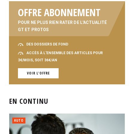
OFFRE ABONNEMENT
POUR NE PLUS RIEN RATER DE L'ACTUALITÉ
GT ET PROTOS
DES DOSSIERS DE FOND
ACCÈS À L'ENSEMBLE DES ARTICLES POUR
3€/MOIS, SOIT 36€/AN
VOIR L'OFFRE
EN CONTINU
AUTO