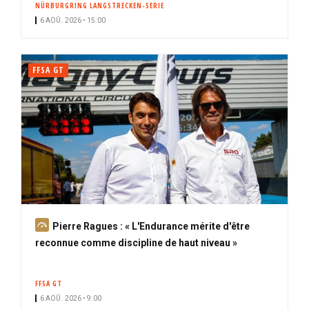
NÜRBURGRING LANGSTRECKEN-SERIE
i
6 AOÛ. 2026 • 15:00
p
a
l
FFSA GT
A
Pierre Ragues : « L'Endurance mérite d'être
b
reconnue comme discipline de haut niveau »
o
n
FFSA GT
n
6 AOÛ. 2026 • 9:00
é