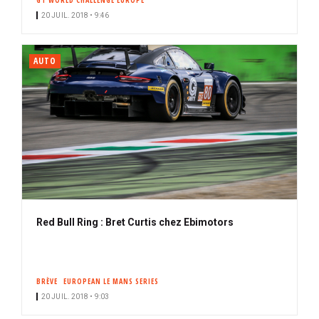
GT WORLD CHALLENGE EUROPE
20 JUIL. 2018 • 9:46
AUTO
Red Bull Ring : Bret Curtis chez Ebimotors
BRÈVE
EUROPEAN LE MANS SERIES
20 JUIL. 2018 • 9:03