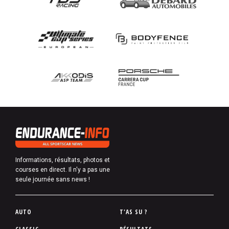
Informations, résultats, photos et
courses en direct. Il n'y a pas une
seule journée sans news !
P
AUTO
T'AS SU ?
i