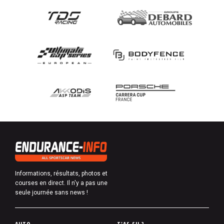
Informations, résultats, photos et
courses en direct. Il n'y a pas une
seule journée sans news !
P