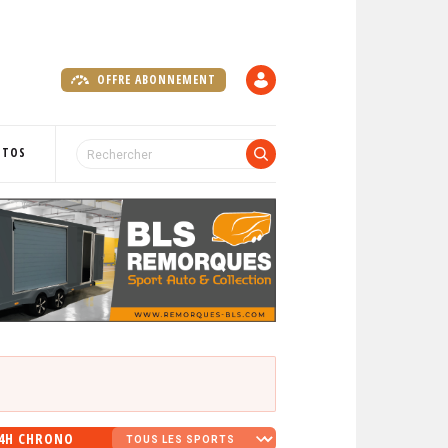
OFFRE ABONNEMENT
C
O
M
P
OTOS
T
E
4H CHRONO