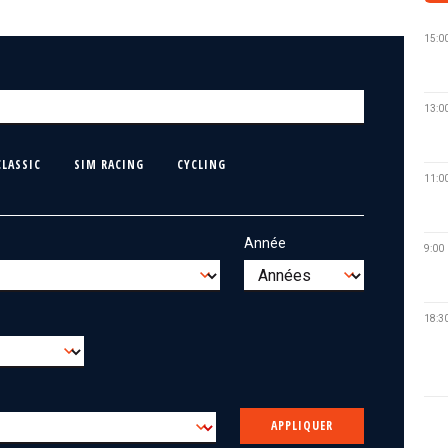
15:0
13:0
CLASSIC
SIM RACING
CYCLING
11:0
Année
9:00
18:3