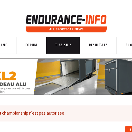
LING
FORUM
T'AS SU ?
RÉSULTATS
PH
t
championship
n'est pas autorisée
2