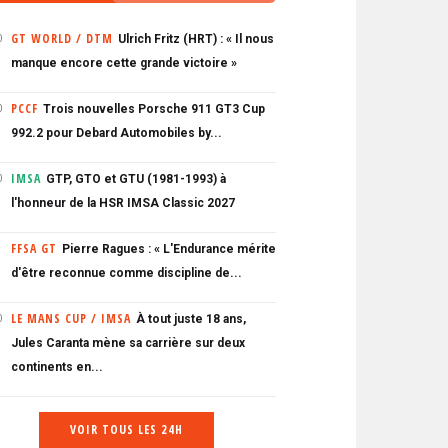
GT WORLD / DTM
Ulrich Fritz (HRT) : « Il nous
0
manque encore cette grande victoire »
PCCF
Trois nouvelles Porsche 911 GT3 Cup
0
992.2 pour Debard Automobiles by...
IMSA
GTP, GTO et GTU (1981-1993) à
0
l'honneur de la HSR IMSA Classic 2027
FFSA GT
Pierre Ragues : « L'Endurance mérite
d'être reconnue comme discipline de...
LE MANS CUP / IMSA
À tout juste 18 ans,
0
Jules Caranta mène sa carrière sur deux
continents en...
VOIR TOUS LES 24H