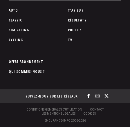
P
AUTO
T'AS SU ?
i
CLASSIC
RÉSULTATS
e
SIM RACING
PHOTOS
d
d
CYCLING
TV
e
p
a
P
OFFRE ABONNEMENT
g
i
QUI SOMMES-NOUS ?
e
e
d
d
SUIVEZ-NOUS SUR LES RÉSEAUX
e
p
a
S
CONDITIONS GÉNÉRALES D'UTILISATION
CONTACT
O
LES MENTIONS LÉGALES
COOKIES
g
U
ENDURANCE-INFO 2006-2026
S
e
-
P