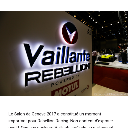
i
p
a
l
Le Salon de Genève 2017 a constitué un moment
important pour Rebellion Racing. Non content d'exposer
une R-One aux couleurs Vaillante, prélude au partenariat