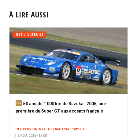
À LIRE AUSSI
IGTC / SUPER GT
A
50 ans de 1 000 km de Suzuka : 2006, une
b
première du Super GT aux accents français
o
n
INTERCONTINENTAL GT CHALLENGE
SUPER GT
n
9 AOÛ. 2026 • 15:00