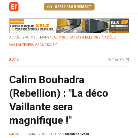
A
OFFRE ABONNEMENT
l
l
e
r
ACCUEIL
AUTO
LE MANS
CALIM BOUHADRA (REBELLION) : "LA DÉCO
a
VAILLANTE SERA MAGNIFIQUE !"
u
c
AUTO
PARTAGER
o
n
Calim Bouhadra
t
e
(Rebellion) : "La déco
n
u
Vaillante sera
p
r
magnifique !"
i
n
GALERIE
16 MAR. 2017 • 14:00
par
laurentchauveau
c