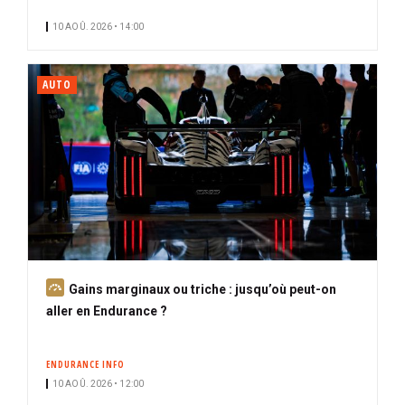
10 AOÛ. 2026 • 14:00
AUTO
A
Gains marginaux ou triche : jusqu’où peut-on
b
aller en Endurance ?
o
n
ENDURANCE INFO
n
10 AOÛ. 2026 • 12:00
é