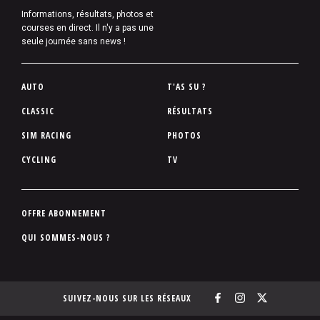
Informations, résultats, photos et
courses en direct. Il n'y a pas une
seule journée sans news !
P
AUTO
T'AS SU ?
i
CLASSIC
RÉSULTATS
e
SIM RACING
PHOTOS
d
d
CYCLING
TV
e
p
a
P
OFFRE ABONNEMENT
g
i
QUI SOMMES-NOUS ?
e
e
d
d
SUIVEZ-NOUS SUR LES RÉSEAUX
e
p