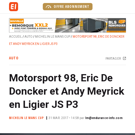
A
OFFRE ABONNEMENT
l
l
e
r
ACCUEIL
AUTO
MICHELIN LE MANS CUP
MOTORSPORT 98, ERIC DE DONCKER
a
ET ANDY MEYRICK EN LIGIER JS P3
u
c
AUTO
PARTAGER
o
n
Motorsport 98, Eric De
t
e
Doncker et Andy Meyrick
n
u
en Ligier JS P3
p
r
MICHELIN LE MANS CUP
31 MAR. 2017 • 14:58
par
lm@endurance-info.com
i
n
c