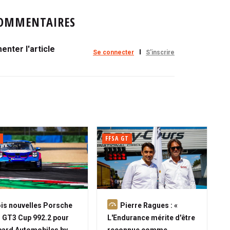
OMMENTAIRES
nter l'article
Se connecter
S'inscrire
FFSA GT
A
is nouvelles Porsche
Pierre Ragues : «
b
 GT3 Cup 992.2 pour
L'Endurance mérite d'être
o
ard Automobiles by
reconnue comme