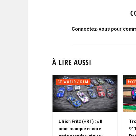
C
Connectez-vous pour comme
À LIRE AUSSI
GT WORLD / DTM
PCCF
Ulrich Fritz (HRT) : « Il
Tro
nous manque encore
911
cette grande victoire »
Deb