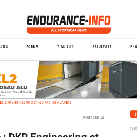
LING
FORUM
T'AS SU ?
RÉSULTATS
PH
S : DKR ENGINEERING ET KEO RACING À LA FÊTE
2
PARTAGER
15:0
 : DKR Engineering et