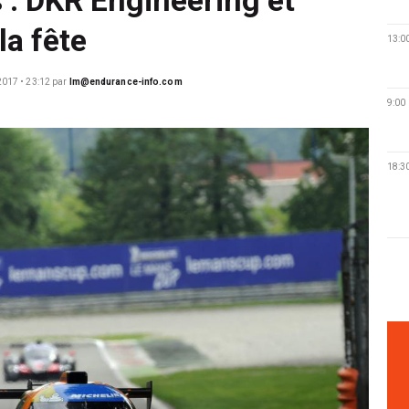
la fête
13:0
2017 • 23:12
par
lm@endurance-info.com
9:00
18:3