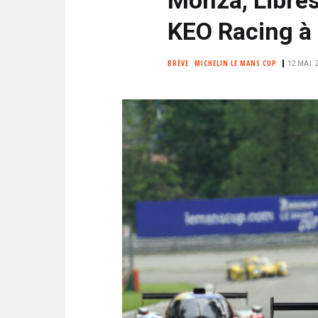
N
i
C
KEO Racing à 
p
I
a
P
BRÈVE
MICHELIN LE MANS CUP
12 MAI. 
l
A
L
E