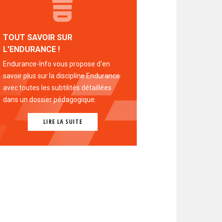
TOUT SAVOIR SUR
L'ENDURANCE !
Endurance-Info vous propose d'en
savoir plus sur la discipline Endurance
avec toutes les subtilités détaillées
dans un dossier pédagogique.
LIRE LA SUITE