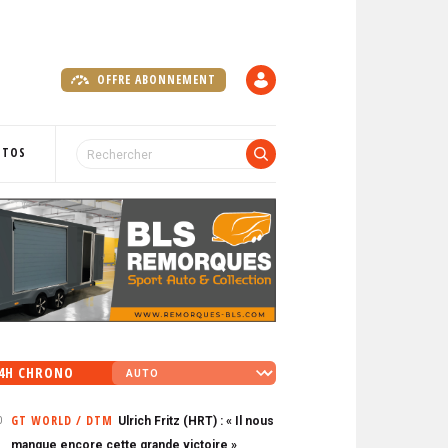
OFFRE ABONNEMENT
C
O
M
P
OTOS
T
E
4H CHRONO
GT WORLD / DTM
Ulrich Fritz (HRT) : « Il nous
0
manque encore cette grande victoire »