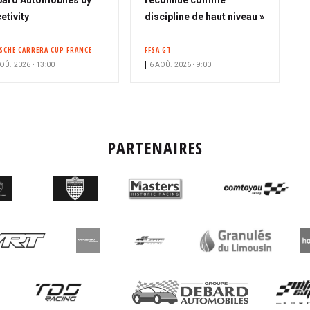
n
etivity
discipline de haut niveau »
n
é
SCHE CARRERA CUP FRANCE
FFSA GT
OÛ. 2026 • 13:00
6 AOÛ. 2026 • 9:00
PARTENAIRES