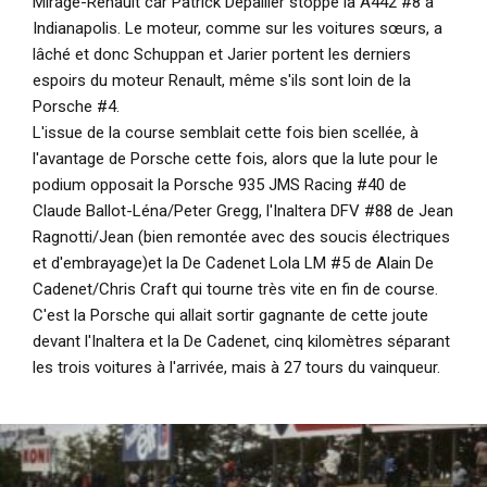
Mirage-Renault car Patrick Depailler stoppe la A442 #8 à
Indianapolis. Le moteur, comme sur les voitures sœurs, a
lâché et donc Schuppan et Jarier portent les derniers
espoirs du moteur Renault, même s'ils sont loin de la
Porsche #4.
L'issue de la course semblait cette fois bien scellée, à
l'avantage de Porsche cette fois, alors que la lute pour le
podium opposait la Porsche 935 JMS Racing #40 de
Claude Ballot-Léna/Peter Gregg, l'Inaltera DFV #88 de Jean
Ragnotti/Jean (bien remontée avec des soucis électriques
et d'embrayage)et la De Cadenet Lola LM #5 de Alain De
Cadenet/Chris Craft qui tourne très vite en fin de course.
C'est la Porsche qui allait sortir gagnante de cette joute
devant l'Inaltera et la De Cadenet, cinq kilomètres séparant
les trois voitures à l'arrivée, mais à 27 tours du vainqueur.