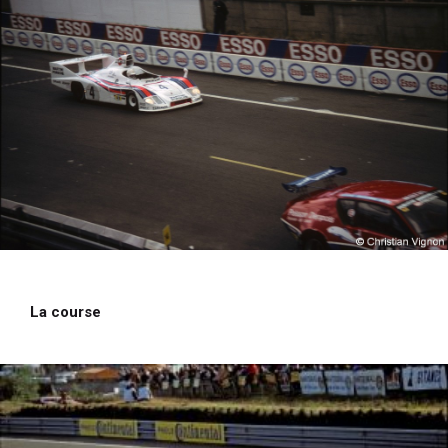
i
p
a
l
La course