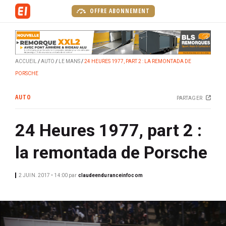
A
OFFRE ABONNEMENT
l
l
e
r
ACCUEIL
AUTO
LE MANS
24 HEURES 1977, PART 2 : LA REMONTADA DE
a
PORSCHE
u
c
AUTO
PARTAGER
o
n
24 Heures 1977, part 2 :
t
e
la remontada de Porsche
n
u
p
2 JUIN. 2017 • 14:00
par
claudeenduranceinfocom
r
i
n
c