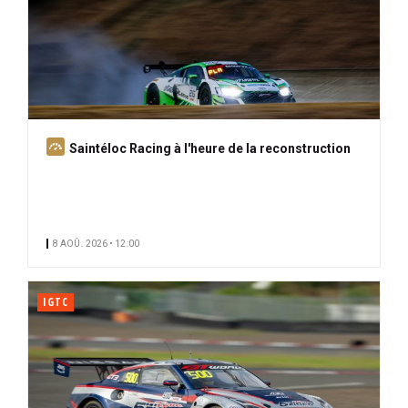
A
Saintéloc Racing à l'heure de la reconstruction
b
o
n
n
8 AOÛ. 2026 • 12:00
é
IGTC