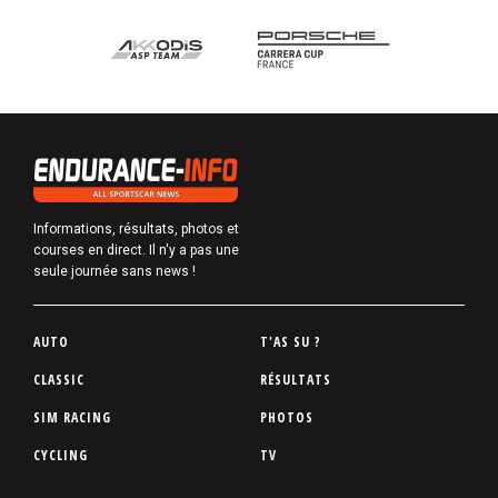
Informations, résultats, photos et
courses en direct. Il n'y a pas une
seule journée sans news !
P
AUTO
T'AS SU ?
i
CLASSIC
RÉSULTATS
e
SIM RACING
PHOTOS
d
d
CYCLING
TV
e