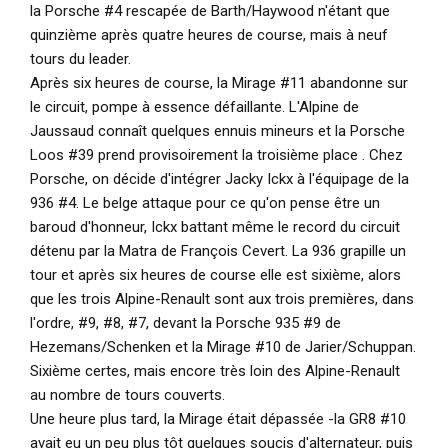
la Porsche #4 rescapée de Barth/Haywood n'étant que
quinzième après quatre heures de course, mais à neuf
tours du leader.
Après six heures de course, la Mirage #11 abandonne sur
le circuit, pompe à essence défaillante. L'Alpine de
Jaussaud connaît quelques ennuis mineurs et la Porsche
Loos #39 prend provisoirement la troisième place . Chez
Porsche, on décide d'intégrer Jacky Ickx à l'équipage de la
936 #4. Le belge attaque pour ce qu'on pense être un
baroud d'honneur, Ickx battant même le record du circuit
détenu par la Matra de François Cevert. La 936 grapille un
tour et après six heures de course elle est sixième, alors
que les trois Alpine-Renault sont aux trois premières, dans
l'ordre, #9, #8, #7, devant la Porsche 935 #9 de
Hezemans/Schenken et la Mirage #10 de Jarier/Schuppan.
Sixième certes, mais encore très loin des Alpine-Renault
au nombre de tours couverts.
Une heure plus tard, la Mirage était dépassée -la GR8 #10
avait eu un peu plus tôt quelques soucis d'alternateur, puis