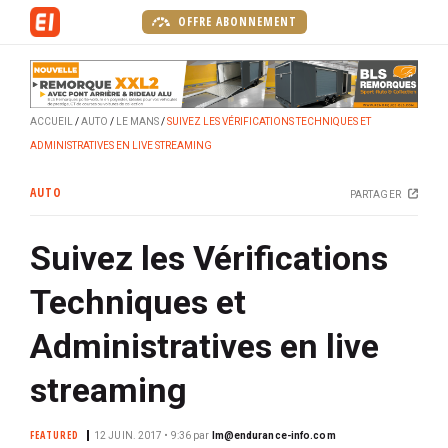
A
OFFRE ABONNEMENT
l
l
e
r
ACCUEIL
AUTO
LE MANS
SUIVEZ LES VÉRIFICATIONS TECHNIQUES ET
a
ADMINISTRATIVES EN LIVE STREAMING
u
c
AUTO
PARTAGER
o
n
Suivez les Vérifications
t
e
Techniques et
n
u
Administratives en live
p
r
streaming
i
n
FEATURED
12 JUIN. 2017 • 9:36
par
lm@endurance-info.com
c