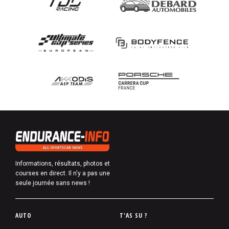
Informations, résultats, photos et
courses en direct. Il n'y a pas une
seule journée sans news !
P
AUTO
T'AS SU ?
i