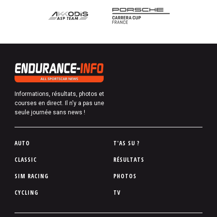
Informations, résultats, photos et
courses en direct. Il n'y a pas une
seule journée sans news !
P
AUTO
T'AS SU ?
i
CLASSIC
RÉSULTATS
e
SIM RACING
PHOTOS
d
d
CYCLING
TV
e
p