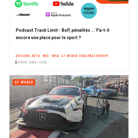
Podcast Track Limit - BoP, pénalités ... Y'a-t-il
encore une place pour le sport ?
DOSSIERS AUTO
WEC
IMSA
GT WORLD CHALLENGE EUROPE
9 AOÛ. 2026 • 10:25
GT WORLD