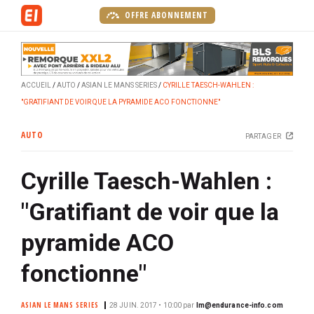
A
OFFRE ABONNEMENT
l
l
e
r
ACCUEIL
AUTO
ASIAN LE MANS SERIES
CYRILLE TAESCH-WAHLEN :
a
"GRATIFIANT DE VOIR QUE LA PYRAMIDE ACO FONCTIONNE"
u
c
AUTO
PARTAGER
o
n
Cyrille Taesch-Wahlen :
t
e
"Gratifiant de voir que la
n
u
pyramide ACO
p
r
fonctionne"
i
n
ASIAN LE MANS SERIES
28 JUIN. 2017 • 10:00
par
lm@endurance-info.com
c