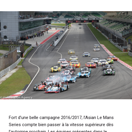
i
p
a
l
Fort d’une belle campagne 2016/2017, l’Asian Le Mans
Series compte bien passer à la vitesse supérieure dès
l’automne prochain. Les équipes présentes dans le