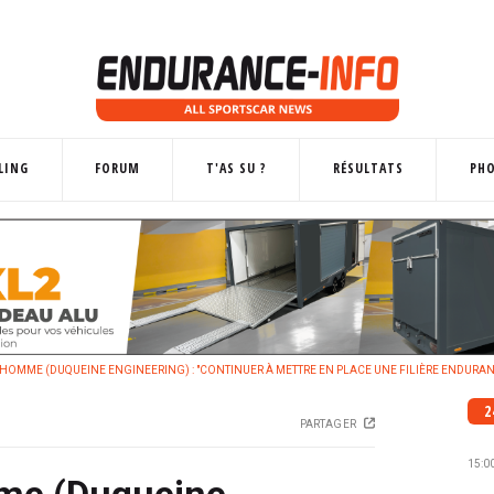
LING
FORUM
T'AS SU ?
RÉSULTATS
PH
OMME (DUQUEINE ENGINEERING) : "CONTINUER À METTRE EN PLACE UNE FILIÈRE ENDURAN
2
PARTAGER
15:0
me (Duqueine