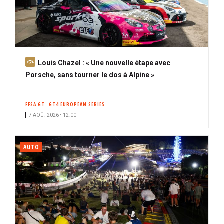
A
Louis Chazel : « Une nouvelle étape avec
b
Porsche, sans tourner le dos à Alpine »
o
n
FFSA GT
GT4 EUROPEAN SERIES
n
7 AOÛ. 2026 • 12:00
é
AUTO