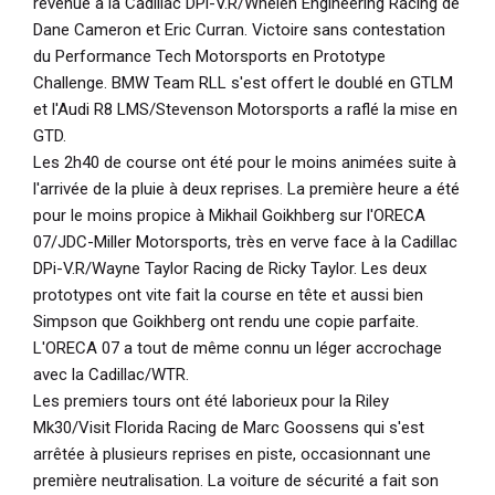
revenue à la Cadillac DPi-V.R/Whelen Engineering Racing de
Dane Cameron et Eric Curran. Victoire sans contestation
du Performance Tech Motorsports en Prototype
Challenge. BMW Team RLL s'est offert le doublé en GTLM
et l'Audi R8 LMS/Stevenson Motorsports a raflé la mise en
GTD.
Les 2h40 de course ont été pour le moins animées suite à
l'arrivée de la pluie à deux reprises. La première heure a été
pour le moins propice à Mikhail Goikhberg sur l'ORECA
07/JDC-Miller Motorsports, très en verve face à la Cadillac
DPi-V.R/Wayne Taylor Racing de Ricky Taylor. Les deux
prototypes ont vite fait la course en tête et aussi bien
Simpson que Goikhberg ont rendu une copie parfaite.
L'ORECA 07 a tout de même connu un léger accrochage
avec la Cadillac/WTR.
Les premiers tours ont été laborieux pour la Riley
Mk30/Visit Florida Racing de Marc Goossens qui s'est
arrêtée à plusieurs reprises en piste, occasionnant une
première neutralisation. La voiture de sécurité a fait son