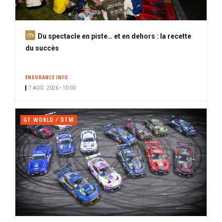
A
Du spectacle en piste… et en dehors : la recette
b
du succès
o
n
ENDURANCE INFO
n
7 AOÛ. 2026 • 10:00
é
GT WORLD / DTM