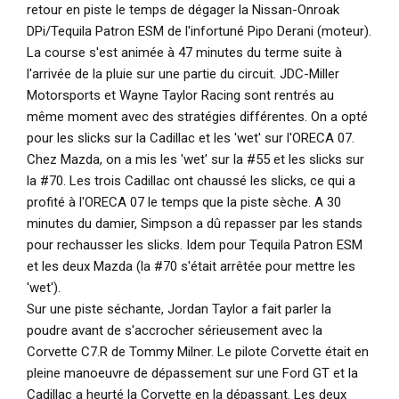
retour en piste le temps de dégager la Nissan-Onroak
DPi/Tequila Patron ESM de l'infortuné Pipo Derani (moteur).
La course s'est animée à 47 minutes du terme suite à
l'arrivée de la pluie sur une partie du circuit. JDC-Miller
Motorsports et Wayne Taylor Racing sont rentrés au
même moment avec des stratégies différentes. On a opté
pour les slicks sur la Cadillac et les 'wet' sur l'ORECA 07.
Chez Mazda, on a mis les 'wet' sur la #55 et les slicks sur
la #70. Les trois Cadillac ont chaussé les slicks, ce qui a
profité à l'ORECA 07 le temps que la piste sèche. A 30
minutes du damier, Simpson a dû repasser par les stands
pour rechausser les slicks. Idem pour Tequila Patron ESM
et les deux Mazda (la #70 s'était arrêtée pour mettre les
'wet').
Sur une piste séchante, Jordan Taylor a fait parler la
poudre avant de s'accrocher sérieusement avec la
Corvette C7.R de Tommy Milner. Le pilote Corvette était en
pleine manoeuvre de dépassement sur une Ford GT et la
Cadillac a heurté la Corvette en la dépassant. Les deux