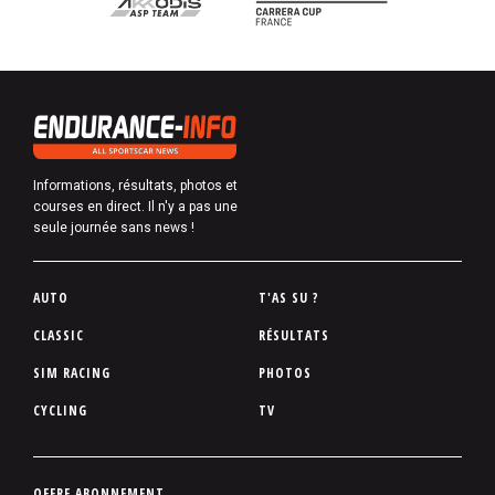
Informations, résultats, photos et
courses en direct. Il n'y a pas une
seule journée sans news !
P
AUTO
T'AS SU ?
i
CLASSIC
RÉSULTATS
e
SIM RACING
PHOTOS
d
d
CYCLING
TV
e
p
a
P
OFFRE ABONNEMENT