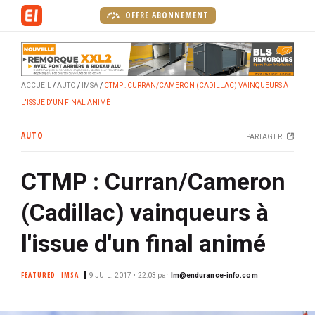
A
OFFRE ABONNEMENT
l
l
e
r
ACCUEIL
AUTO
IMSA
CTMP : CURRAN/CAMERON (CADILLAC) VAINQUEURS À
a
L'ISSUE D'UN FINAL ANIMÉ
u
c
AUTO
PARTAGER
o
n
CTMP : Curran/Cameron
t
e
(Cadillac) vainqueurs à
n
u
l'issue d'un final animé
p
r
FEATURED
IMSA
9 JUIL. 2017 • 22:03
par
lm@endurance-info.com
i
n
c