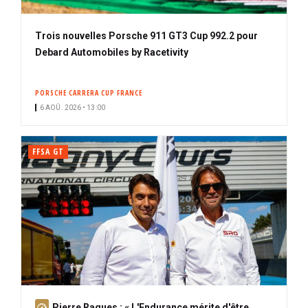
Trois nouvelles Porsche 911 GT3 Cup 992.2 pour
Debard Automobiles by Racetivity
PORSCHE CARRERA CUP FRANCE
6 AOÛ. 2026 • 13:00
FFSA GT
A
Pierre Ragues : « L'Endurance mérite d'être