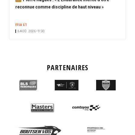
b
reconnue comme discipline de haut niveau »
o
n
FFSA GT
n
6 AOÛ. 2026 • 9:00
é
PARTENAIRES