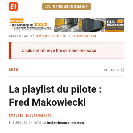
A
OFFRE ABONNEMENT
l
l
e
r
ACCUEIL
AUTO
LA PLAYLIST DU PILOTE : FRED MAKOWIECKI
a
u
M
Could not retrieve the oEmbed resource.
c
e
o
s
n
AUTO
PARTAGER
s
t
a
e
La playlist du pilote :
g
n
e
u
Fred Makowiecki
d
p
'
r
e
FEATURED
ENDURANCE INFO
i
r
15 JUIL. 2017 • 10:00
par
lm@endurance-info.com
n
r
c