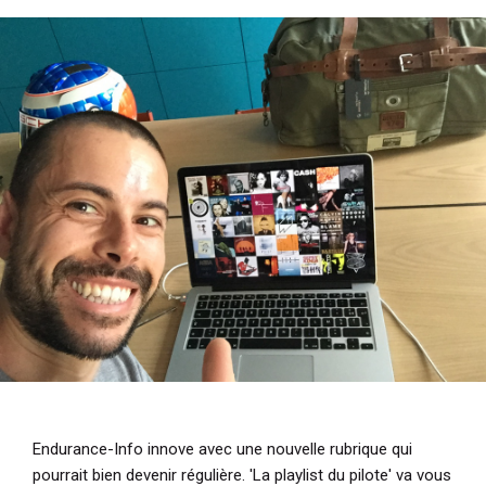
e
i
u
p
r
a
l
Endurance-Info innove avec une nouvelle rubrique qui
pourrait bien devenir régulière. 'La playlist du pilote' va vous