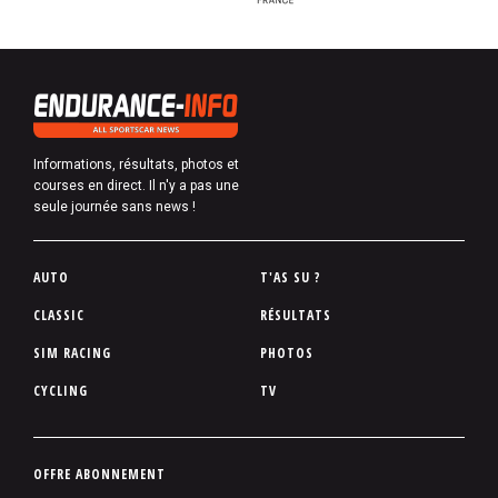
Informations, résultats, photos et
courses en direct. Il n'y a pas une
seule journée sans news !
P
AUTO
T'AS SU ?
i
CLASSIC
RÉSULTATS
e
SIM RACING
PHOTOS
d
d
CYCLING
TV
e
p
a
P
OFFRE ABONNEMENT
g