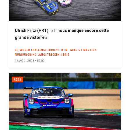
Ulrich Fritz (HRT) : « Il nous manque encore cette
grande victoire »
GT WORLD CHALLENGE EUROPE
DTM
ADAC GT MASTERS
NÜRBURGRING LANGSTRECKEN-SERIE
6 AOÛ. 2026 • 15:00
PCCF