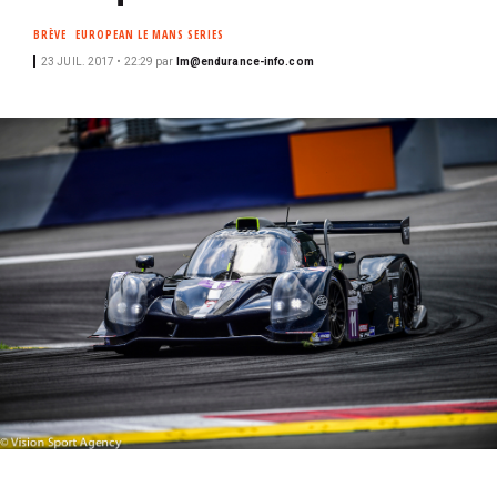
i
BRÈVE
EUROPEAN LE MANS SERIES
p
23 JUIL. 2017 • 22:29
par
lm@endurance-info.com
a
l