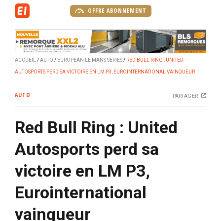
A
OFFRE ABONNEMENT
l
l
e
r
ACCUEIL
AUTO
EUROPEAN LE MANS SERIES
RED BULL RING : UNITED
a
AUTOSPORTS PERD SA VICTOIRE EN LM P3, EUROINTERNATIONAL VAINQUEUR
u
c
AUTO
PARTAGER
o
n
Red Bull Ring : United
t
e
Autosports perd sa
n
u
victoire en LM P3,
p
r
Eurointernational
i
n
vainqueur
c