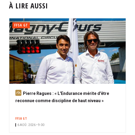
À LIRE AUSSI
FFSA GT
A
Pierre Ragues : « L'Endurance mérite d'être
b
reconnue comme discipline de haut niveau »
o
n
FFSA GT
n
6 AOÛ. 2026 • 9:00
é