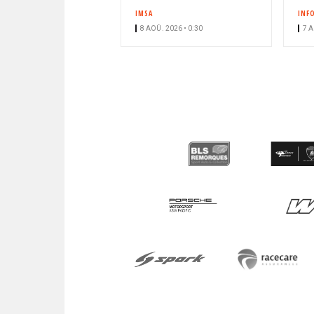
IMSA
INF
8 AOÛ. 2026 • 0:30
7 A