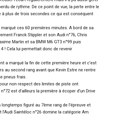
erdu de rythme. De ce point de vue, la perte entre le
te à plus de trois secondes ce qui est conséquent
 a marqué ces 60 premières minutes. A bord de sa
vement Franck Stippler et son Audi n°76, Chris
axime Martin et sa BMW M6 GT3 n°99 puis
4 ! Cela lui permettait donc de revenir
ent a marqué la fin de cette première heure et c’est
ors au second rang avant que Kevin Estre ne rentre
de pneus frais.
our non respect des limites de piste ont
°72 est d’ailleurs la première à écoper d’un Drive
 longtemps figuré au 7ème rang de l’épreuve et
t l’Audi Saintéloc n°26 domine la catégorie Am.