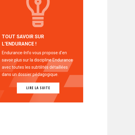
TOUT SAVOIR SUR
L'ENDURANCE !
Endurance-Info vous propose d'en
savoir plus sur la discipline Endurance
avec toutes les subtilités détaillées
dans un dossier pédagogique.
LIRE LA SUITE