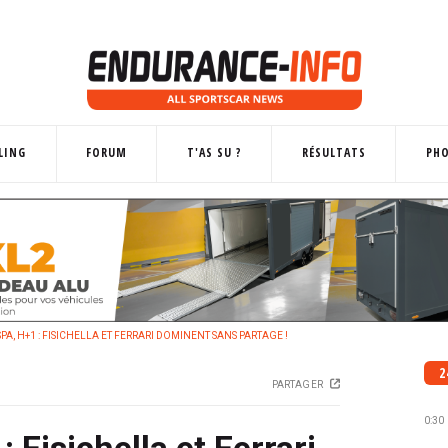
LING
FORUM
T'AS SU ?
RÉSULTATS
PH
PA, H+1 : FISICHELLA ET FERRARI DOMINENT SANS PARTAGE !
2
PARTAGER
0:30
 Fisichella et Ferrari