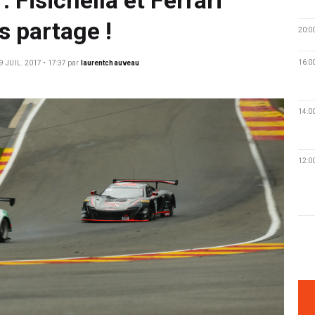
 partage !
20:0
16:0
9 JUIL. 2017 • 17:37
par
laurentchauveau
14:0
12:0