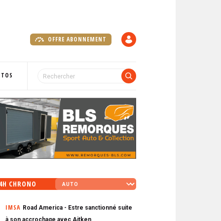
OFFRE ABONNEMENT
C
O
M
P
OTOS
T
E
4H CHRONO
IMSA
Road America - Estre sanctionné suite
à son accrochage avec Aitken