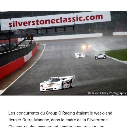
i
p
a
l
Les concurrents du Group C Racing étaient le week-end
dernier Outre-Manche, dans le cadre de la Silverstone
Classic, un des évènements historiques majeurs au