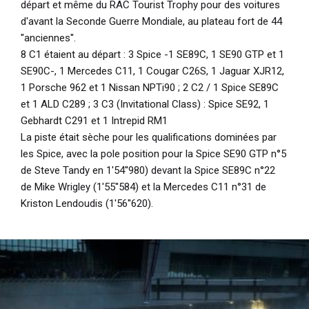
départ et même du RAC Tourist Trophy pour des voitures
d'avant la Seconde Guerre Mondiale, au plateau fort de 44
''anciennes''.
8 C1 étaient au départ : 3 Spice -1 SE89C, 1 SE90 GTP et 1
SE90C-, 1 Mercedes C11, 1 Cougar C26S, 1 Jaguar XJR12,
1 Porsche 962 et 1 Nissan NPTi90 ; 2 C2 / 1 Spice SE89C
et 1 ALD C289 ; 3 C3 (Invitational Class) : Spice SE92, 1
Gebhardt C291 et 1 Intrepid RM1
La piste était sèche pour les qualifications dominées par
les Spice, avec la pole position pour la Spice SE90 GTP n°5
de Steve Tandy en 1'54''980) devant la Spice SE89C n°22
de Mike Wrigley (1'55''584) et la Mercedes C11 n°31 de
Kriston Lendoudis (1'56''620).