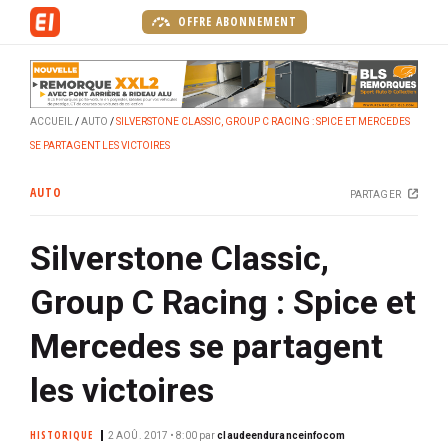
A
OFFRE ABONNEMENT
l
l
e
r
ACCUEIL
AUTO
SILVERSTONE CLASSIC, GROUP C RACING : SPICE ET MERCEDES
a
SE PARTAGENT LES VICTOIRES
u
c
AUTO
PARTAGER
o
n
Silverstone Classic,
t
e
Group C Racing : Spice et
n
u
Mercedes se partagent
p
r
les victoires
i
n
HISTORIQUE
2 AOÛ. 2017 • 8:00
par
claudeenduranceinfocom
c