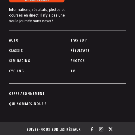
Informations, résultats, photos et
courses en direct. Il n'y a pas une
seule journée sans news !
P
AUTO
T'AS SU ?
i
CLASSIC
RÉSULTATS
e
SIM RACING
PHOTOS
d
d
CYCLING
TV
e
p
a
P
OFFRE ABONNEMENT
g
i
QUI SOMMES-NOUS ?
e
e
d
d
SUIVEZ-NOUS SUR LES RÉSEAUX
e