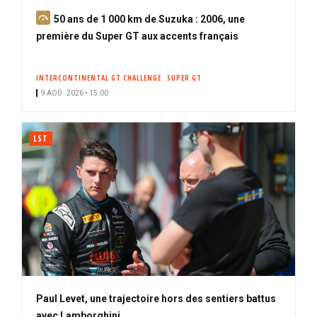
A
50 ans de 1 000 km de Suzuka : 2006, une
b
première du Super GT aux accents français
o
n
INTERCONTINENTAL GT CHALLENGE
SUPER GT
n
9 AOÛ. 2026 • 15:00
é
LST
Paul Levet, une trajectoire hors des sentiers battus
avec Lamborghini