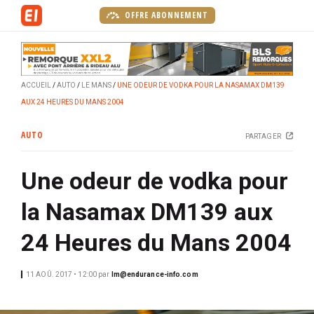
A
OFFRE ABONNEMENT
l
l
e
r
ACCUEIL
AUTO
LE MANS
UNE ODEUR DE VODKA POUR LA NASAMAX DM139
a
AUX 24 HEURES DU MANS 2004
u
c
AUTO
PARTAGER
o
n
Une odeur de vodka pour
t
e
la Nasamax DM139 aux
n
u
24 Heures du Mans 2004
p
r
11 AOÛ. 2017 • 12:00
par
lm@endurance-info.com
i
n
c