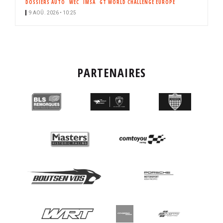
DOSSIERS AUTO
WEC
IMSA
GT WORLD CHALLENGE EUROPE
9 AOÛ. 2026 • 10:25
PARTENAIRES