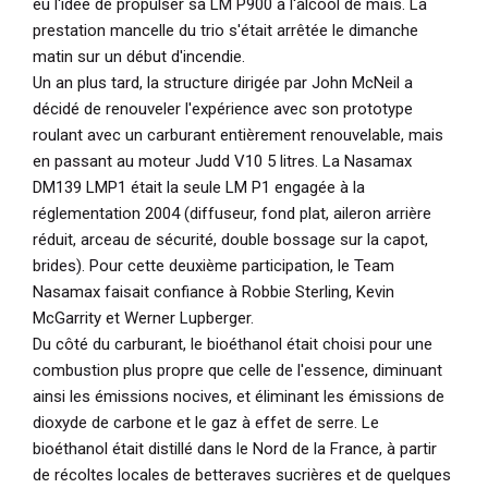
eu l'idée de propulser sa LM P900 à l'alcool de maïs. La
prestation mancelle du trio s'était arrêtée le dimanche
matin sur un début d'incendie.
Un an plus tard, la structure dirigée par John McNeil a
décidé de renouveler l'expérience avec son prototype
roulant avec un carburant entièrement renouvelable, mais
en passant au moteur Judd V10 5 litres. La Nasamax
DM139 LMP1 était la seule LM P1 engagée à la
réglementation 2004 (diffuseur, fond plat, aileron arrière
réduit, arceau de sécurité, double bossage sur la capot,
brides). Pour cette deuxième participation, le Team
Nasamax faisait confiance à Robbie Sterling, Kevin
McGarrity et Werner Lupberger.
Du côté du carburant, le bioéthanol était choisi pour une
combustion plus propre que celle de l'essence, diminuant
ainsi les émissions nocives, et éliminant les émissions de
dioxyde de carbone et le gaz à effet de serre. Le
bioéthanol était distillé dans le Nord de la France, à partir
de récoltes locales de betteraves sucrières et de quelques