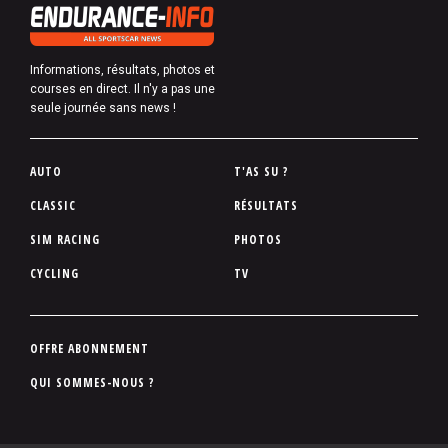
Informations, résultats, photos et
courses en direct. Il n'y a pas une
seule journée sans news !
P
AUTO
T'AS SU ?
i
CLASSIC
RÉSULTATS
e
SIM RACING
PHOTOS
d
d
CYCLING
TV
e
p
a
P
OFFRE ABONNEMENT
g
i
QUI SOMMES-NOUS ?
e
e
d
d