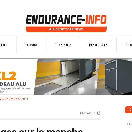
LING
FORUM
T'AS SU ?
RÉSULTATS
PH
MC DE ZHUHAI 2011
2
PARTAGER
16:0
ages sur la manche