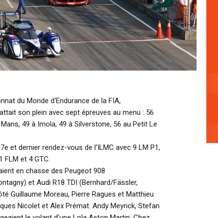
onnat du Monde d'Endurance de la FIA,
attait son plein avec sept épreuves au menu : 56
 Mans, 49 à Imola, 49 à Silverstone, 56 au Petit Le
7e et dernier rendez-vous de l'ILMC avec 9 LM P1,
1 FLM et 4 GTC.
ient en chasse des Peugeot 908
ntagny) et Audi R18 TDI (Bernhard/Fässler,
ôté Guillaume Moreau, Pierre Ragues et Matthieu
Jacques Nicolet et Alex Prémat. Andy Meyrick, Stefan
geaient le volant d'une Lola Aston Martin. Chez