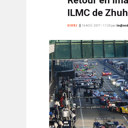
N
i
C
ILMC de Zhuh
p
I
a
P
DIVERS
16 AOÛ. 2017 • 11:20
par
lm@end
l
A
L
E