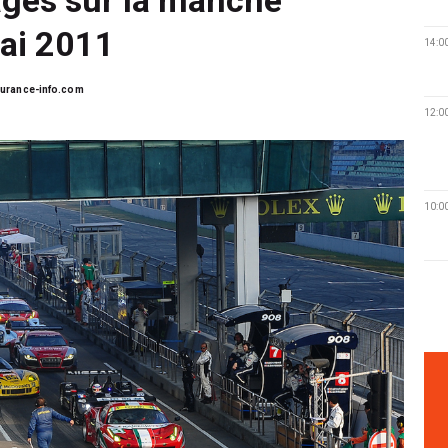
ai 2011
14:0
urance-info.com
12:0
10:0