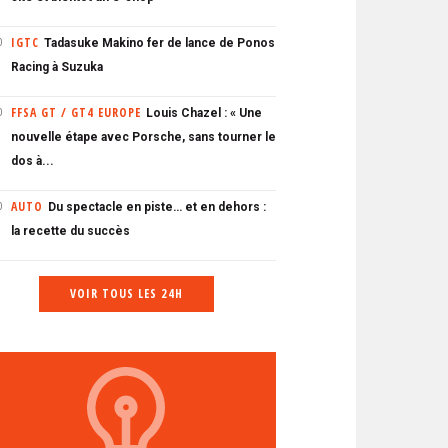
IGTC
Tadasuke Makino fer de lance de Ponos
0
Racing à Suzuka
FFSA GT / GT4 EUROPE
Louis Chazel : « Une
0
nouvelle étape avec Porsche, sans tourner le
dos à...
AUTO
Du spectacle en piste… et en dehors :
0
la recette du succès
VOIR TOUS LES 24H