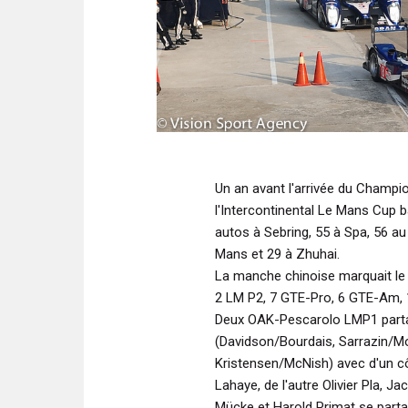
Un an avant l'arrivée du Champi
l'Intercontinental Le Mans Cup b
autos à Sebring, 55 à Spa, 56 au
Mans et 29 à Zhuhai.
La manche chinoise marquait le 
2 LM P2, 7 GTE-Pro, 6 GTE-Am, 
Deux OAK-Pescarolo LMP1 parta
(Davidson/Bourdais, Sarrazin/Mo
Kristensen/McNish) avec d'un c
Lahaye, de l'autre Olivier Pla, 
Mücke et Harold Primat se parta