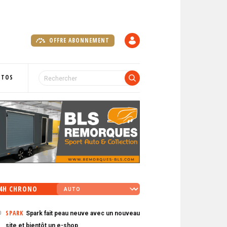
OFFRE ABONNEMENT
C
O
M
P
OTOS
T
E
4H CHRONO
SPARK
Spark fait peau neuve avec un nouveau
0
site et bientôt un e-shop