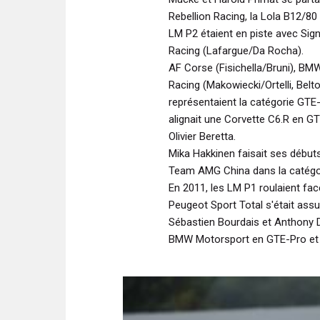
Rebellion Racing, la Lola B12/80
LM P2 étaient en piste avec Si
Racing (Lafargue/Da Rocha).
AF Corse (Fisichella/Bruni), BMW
Racing (Makowiecki/Ortelli, Belt
représentaient la catégorie GTE-
alignait une Corvette C6.R en G
Olivier Beretta.
Mika Hakkinen faisait ses débu
Team AMG China dans la catégor
En 2011, les LM P1 roulaient f
Peugeot Sport Total s'était assur
Sébastien Bourdais et Anthony D
BMW Motorsport en GTE-Pro et