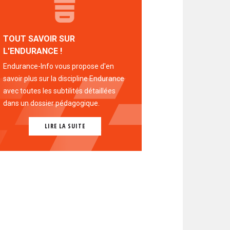
TOUT SAVOIR SUR
L'ENDURANCE !
Endurance-Info vous propose d'en
savoir plus sur la discipline Endurance
avec toutes les subtilités détaillées
dans un dossier pédagogique.
LIRE LA SUITE