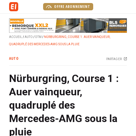
A
OFFRE ABONNEMENT
l
l
e
r
ACCUEIL
AUTO
DTM
NÜRBURGRING, COURSE 1 : AUER VAINQUEUR,
a
QUADRUPLÉ DES MERCEDES-AMG SOUS LA PLUIE
u
c
AUTO
PARTAGER
o
n
Nürburgring, Course 1 :
t
e
Auer vainqueur,
n
u
quadruplé des
p
r
Mercedes-AMG sous la
i
n
pluie
c