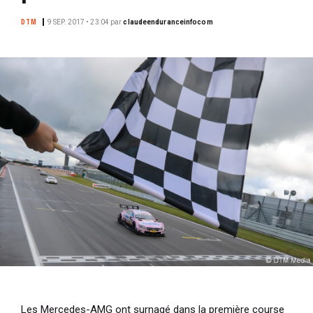
i
DTM
9 SEP. 2017 • 23:04
par
claudeenduranceinfocom
p
a
l
Les Mercedes-AMG ont surnagé dans la première course