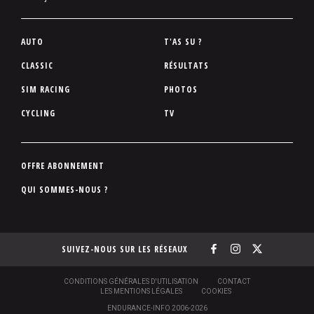
P
AUTO
T'AS SU ?
i
CLASSIC
RÉSULTATS
e
SIM RACING
PHOTOS
d
d
CYCLING
TV
e
p
a
P
OFFRE ABONNEMENT
g
i
QUI SOMMES-NOUS ?
e
e
d
d
SUIVEZ-NOUS SUR LES RÉSEAUX
e
p
a
S
CONDITIONS GÉNÉRALES D'UTILISATION
CONTACT
O
LES MENTIONS LÉGALES
COOKIES
g
U
ENDURANCE-INFO 2006-2026
S