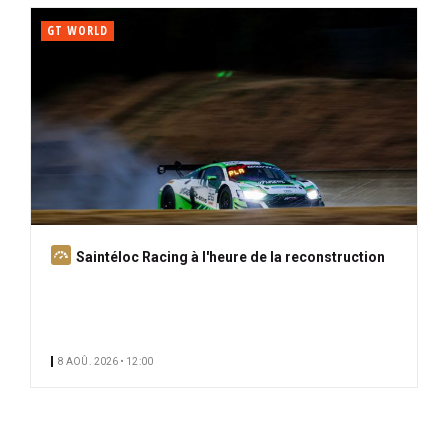
GT WORLD
A
Saintéloc Racing à l'heure de la reconstruction
b
o
n
n
8 AOÛ. 2026 • 12:00
é