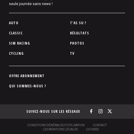
seule journée sans news !
P
AUTO
T'AS SU ?
i
CLASSIC
RÉSULTATS
e
SIM RACING
PHOTOS
d
d
CYCLING
TV
e
p
a
P
OFFRE ABONNEMENT
g
i
QUI SOMMES-NOUS ?
e
e
d
d
SUIVEZ-NOUS SUR LES RÉSEAUX
e
p
a
S
CONDITIONS GÉNÉRALES D'UTILISATION
CONTACT
O
LES MENTIONS LÉGALES
COOKIES
g
U