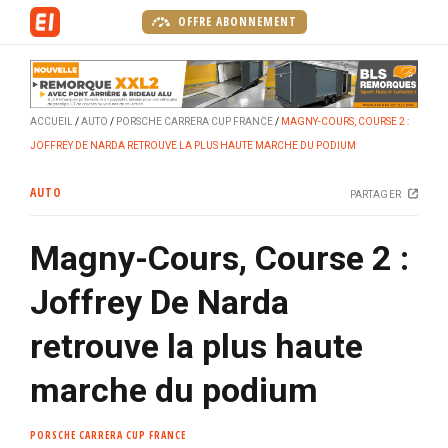
A
OFFRE ABONNEMENT
l
l
e
r
ACCUEIL
AUTO
PORSCHE CARRERA CUP FRANCE
MAGNY-COURS, COURSE 2 :
a
JOFFREY DE NARDA RETROUVE LA PLUS HAUTE MARCHE DU PODIUM
u
c
AUTO
PARTAGER
o
n
Magny-Cours, Course 2 :
t
e
Joffrey De Narda
n
u
retrouve la plus haute
p
r
marche du podium
i
n
PORSCHE CARRERA CUP FRANCE
c