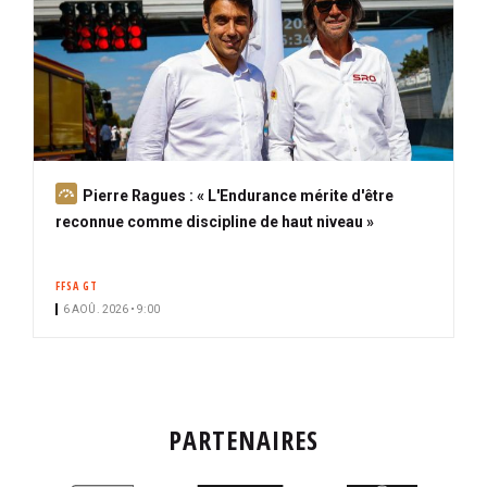
A
Pierre Ragues : « L'Endurance mérite d'être
b
reconnue comme discipline de haut niveau »
o
n
FFSA GT
n
6 AOÛ. 2026 • 9:00
é
PARTENAIRES