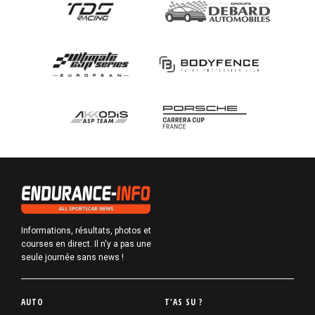
Informations, résultats, photos et
courses en direct. Il n'y a pas une
seule journée sans news !
P
AUTO
T'AS SU ?