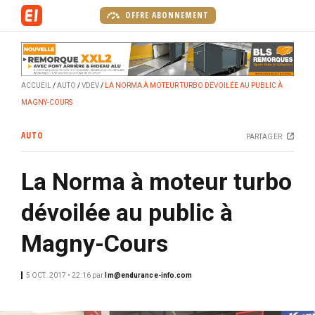
A
OFFRE ABONNEMENT
l
l
e
r
ACCUEIL
AUTO
VDEV
LA NORMA À MOTEUR TURBO DÉVOILÉE AU PUBLIC À
a
MAGNY-COURS
u
c
AUTO
PARTAGER
o
n
La Norma à moteur turbo
t
e
dévoilée au public à
n
u
Magny-Cours
p
r
5 OCT. 2017 • 22:16
par
lm@endurance-info.com
i
n
c