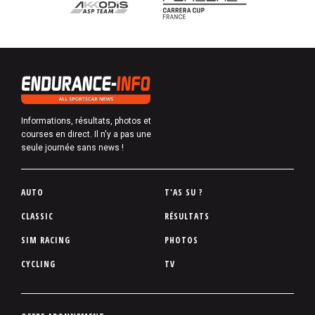
Informations, résultats, photos et
courses en direct. Il n'y a pas une
seule journée sans news !
P
AUTO
T'AS SU ?
i
CLASSIC
RÉSULTATS
e
SIM RACING
PHOTOS
d
d
CYCLING
TV
e
p
a