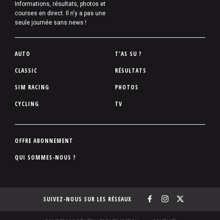
Informations, résultats, photos et
courses en direct. Il n'y a pas une
seule journée sans news !
P
AUTO
T'AS SU ?
i
CLASSIC
RÉSULTATS
e
SIM RACING
PHOTOS
d
d
CYCLING
TV
e
p
a
P
OFFRE ABONNEMENT
g
i
QUI SOMMES-NOUS ?
e
e
d
d
SUIVEZ-NOUS SUR LES RÉSEAUX
e
p