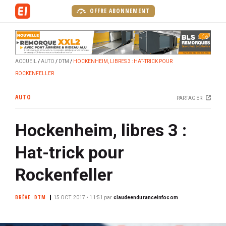
A
OFFRE ABONNEMENT
l
l
e
r
ACCUEIL
AUTO
DTM
HOCKENHEIM, LIBRES 3 : HAT-TRICK POUR
a
ROCKENFELLER
u
c
AUTO
PARTAGER
o
n
Hockenheim, libres 3 :
t
e
Hat-trick pour
n
u
Rockenfeller
p
r
BRÈVE
DTM
15 OCT. 2017 • 11:51
par
claudeenduranceinfocom
i
n
c