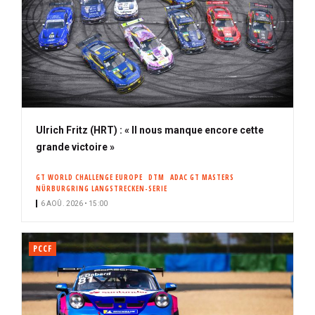
Ulrich Fritz (HRT) : « Il nous manque encore cette
grande victoire »
GT WORLD CHALLENGE EUROPE
DTM
ADAC GT MASTERS
NÜRBURGRING LANGSTRECKEN-SERIE
6 AOÛ. 2026 • 15:00
PCCF