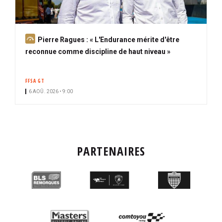
A
Pierre Ragues : « L'Endurance mérite d'être
b
reconnue comme discipline de haut niveau »
o
n
FFSA GT
n
6 AOÛ. 2026 • 9:00
é
PARTENAIRES