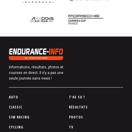
Informations, résultats, photos et
courses en direct. Il n'y a pas une
seule journée sans news !
P
AUTO
T'AS SU ?
i
CLASSIC
RÉSULTATS
e
SIM RACING
PHOTOS
d
d
CYCLING
TV