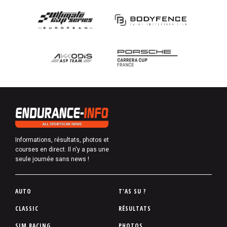
Informations, résultats, photos et
courses en direct. Il n'y a pas une
seule journée sans news !
P
AUTO
T'AS SU ?
i
CLASSIC
RÉSULTATS
e
SIM RACING
PHOTOS