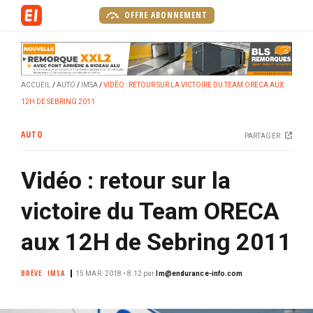
A
OFFRE ABONNEMENT
l
l
e
r
ACCUEIL
AUTO
IMSA
VIDÉO : RETOUR SUR LA VICTOIRE DU TEAM ORECA AUX
a
12H DE SEBRING 2011
u
c
AUTO
PARTAGER
o
n
Vidéo : retour sur la
t
e
victoire du Team ORECA
n
u
aux 12H de Sebring 2011
p
r
BRÈVE
IMSA
15 MAR. 2018 • 8:12
par
lm@endurance-info.com
i
n
c