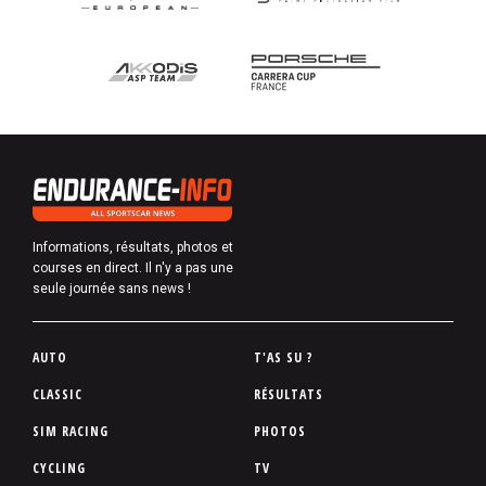
Informations, résultats, photos et
courses en direct. Il n'y a pas une
seule journée sans news !
P
AUTO
T'AS SU ?
i
CLASSIC
RÉSULTATS
e
SIM RACING
PHOTOS
d
d
CYCLING
TV