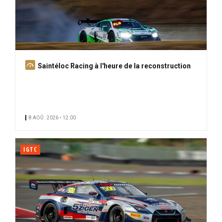
A
Saintéloc Racing à l'heure de la reconstruction
b
o
n
n
8 AOÛ. 2026 • 12:00
é
IGTC