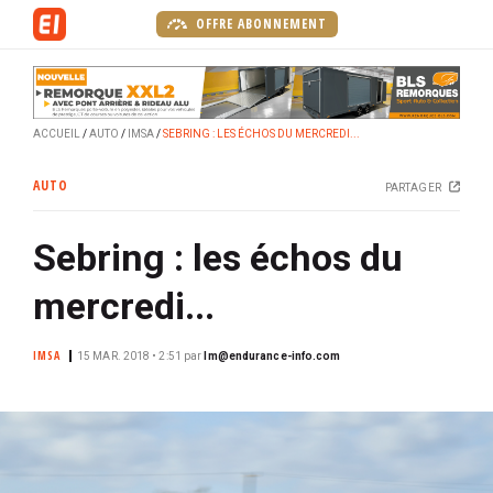
A
OFFRE ABONNEMENT
l
l
e
r
ACCUEIL
AUTO
IMSA
SEBRING : LES ÉCHOS DU MERCREDI...
a
u
AUTO
PARTAGER
c
o
Sebring : les échos du
n
t
mercredi...
e
n
IMSA
u
15 MAR. 2018 • 2:51
par
lm@endurance-info.com
p
r
i
n
c