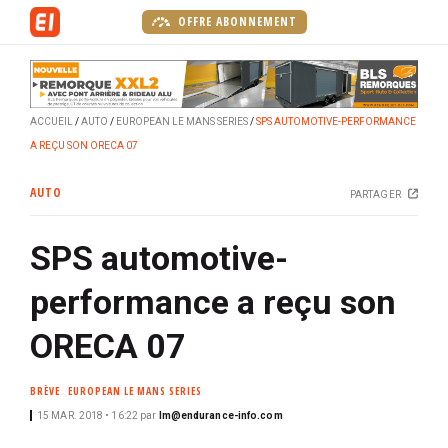
A
OFFRE ABONNEMENT
l
l
e
r
ACCUEIL
AUTO
EUROPEAN LE MANS SERIES
SPS AUTOMOTIVE-PERFORMANCE
a
A REÇU SON ORECA 07
u
c
AUTO
PARTAGER
o
n
SPS automotive-
t
e
performance a reçu son
n
u
ORECA 07
p
r
BRÈVE
EUROPEAN LE MANS SERIES
i
15 MAR. 2018 • 16:22
par
lm@endurance-info.com
n
c