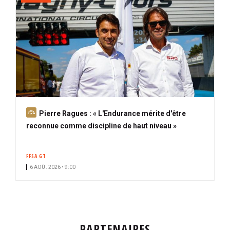
A
Pierre Ragues : « L'Endurance mérite d'être
b
reconnue comme discipline de haut niveau »
o
n
FFSA GT
n
6 AOÛ. 2026 • 9:00
é
PARTENAIRES