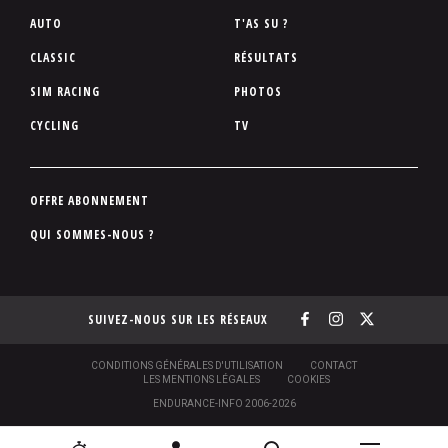
P
AUTO
T'AS SU ?
i
CLASSIC
RÉSULTATS
e
SIM RACING
PHOTOS
d
d
CYCLING
TV
e
p
a
P
OFFRE ABONNEMENT
g
i
QUI SOMMES-NOUS ?
e
e
d
d
SUIVEZ-NOUS SUR LES RÉSEAUX
e
p
a
S
CONDITIONS GÉNÉRALES D'UTILISATION
CONTACT
O
LES MENTIONS LÉGALES
COOKIES
g
U
ENDURANCE-INFO 2006-2026
S
e
-
P
N
N
[
2
C
R