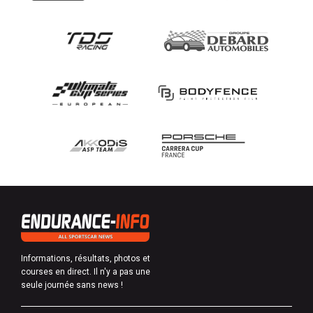
Informations, résultats, photos et
courses en direct. Il n'y a pas une
seule journée sans news !