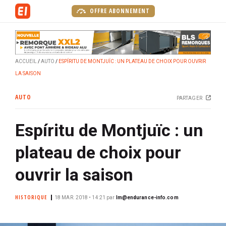
A
OFFRE ABONNEMENT
l
l
e
r
ACCUEIL
AUTO
ESPÍRITU DE MONTJUÏC : UN PLATEAU DE CHOIX POUR OUVRIR
a
LA SAISON
u
c
AUTO
PARTAGER
o
n
Espíritu de Montjuïc : un
t
e
plateau de choix pour
n
u
ouvrir la saison
p
r
HISTORIQUE
18 MAR. 2018 • 14:21
par
lm@endurance-info.com
i
n
c