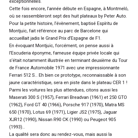
exceptionnelles.
Cette fois encore, l’année débute en Espagne, à Montmeló,
où se rassembleront sept des huit plateaux by Peter Auto.
Pour la petite histoire, l’évènement, baptisé Espíritu de
Montjuïc, fait référence au parc de Barcelone qui
accueillait jadis le Grand Prix d’Espagne de F1.
En évoquant Montjuïc, forcément, on pense aussi à
l’Escuderia éponyme, fameuse équipe privée locale qui
s’était notamment illustrée en terminant deuxième du Tour
de France Automobile 1971 avec une impressionnante
Ferrari 512 S... Eh bien ce prototype, reconnaissable à son
jaune caractéristique, sera en piste dans le plateau CER 1 !
Parmi les voitures les plus attendues, citons aussi les
Maserati 300 S (1957), Ferrari Breadvan (1961) et 250 GTO
(1962), Ford GT 40 (1966), Porsche 917 (1970), Matra MS
650 (1970), Lotus 69 (1971), Ligier JS2 (1975), Jaguar
XJR12 (1990), Nissan R90 CK (1990) ou Peugeot 905
(1993)…
La qualité sera donc au rendez-vous, mais aussi la