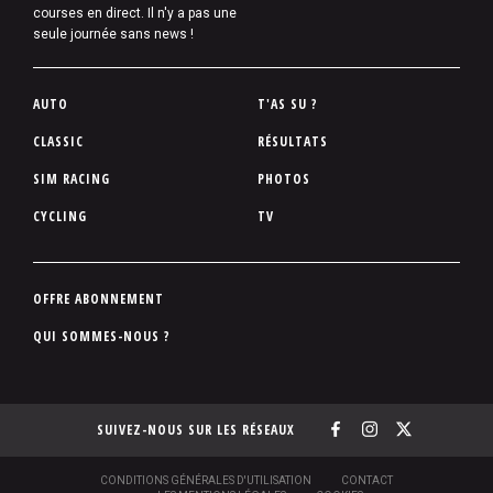
courses en direct. Il n'y a pas une
seule journée sans news !
P
AUTO
T'AS SU ?
i
CLASSIC
RÉSULTATS
e
SIM RACING
PHOTOS
d
d
CYCLING
TV
e
p
a
P
OFFRE ABONNEMENT
g
i
QUI SOMMES-NOUS ?
e
e
d
d
SUIVEZ-NOUS SUR LES RÉSEAUX
e
p
a
S
CONDITIONS GÉNÉRALES D'UTILISATION
CONTACT