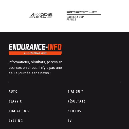
Informations, résultats, photos et
courses en direct. Il n'y a pas une
seule journée sans news !
P
AUTO
T'AS SU ?
i
CLASSIC
RÉSULTATS
e
SIM RACING
PHOTOS
d
d
CYCLING
TV
e