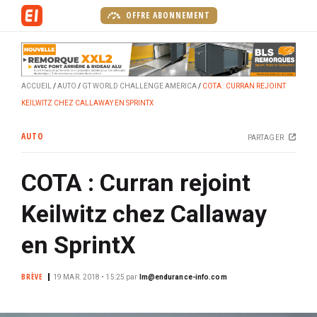
A
OFFRE ABONNEMENT
l
l
e
r
ACCUEIL
AUTO
GT WORLD CHALLENGE AMERICA
COTA : CURRAN REJOINT
a
KEILWITZ CHEZ CALLAWAY EN SPRINTX
u
c
AUTO
PARTAGER
o
n
COTA : Curran rejoint
t
e
Keilwitz chez Callaway
n
u
en SprintX
p
r
BRÈVE
19 MAR. 2018 • 15:25
par
lm@endurance-info.com
i
n
c