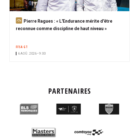
A
Pierre Ragues : « L'Endurance mérite d'être
b
reconnue comme discipline de haut niveau »
o
n
FFSA GT
n
6 AOÛ. 2026 • 9:00
é
PARTENAIRES