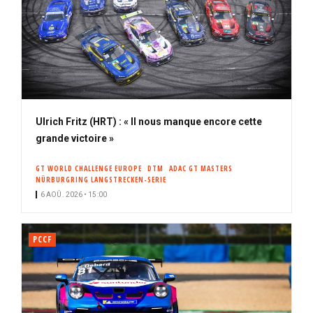
Ulrich Fritz (HRT) : « Il nous manque encore cette
grande victoire »
GT WORLD CHALLENGE EUROPE
DTM
ADAC GT MASTERS
NÜRBURGRING LANGSTRECKEN-SERIE
6 AOÛ. 2026 • 15:00
PCCF