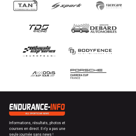
Informations, résultats, photos et
courses en direct. Il n'y a pas une
seule journée sans news !