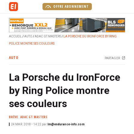
A
OFFRE ABONNEMENT
l
l
e
r
ACCUEIL
AUTO
ADAC GT MASTERS
LA PORSCHE DU IRONFORCE BY RING
a
POLICE MONTRE SES COULEURS
u
c
AUTO
PARTAGER
o
n
La Porsche du IronForce
t
e
by Ring Police montre
n
u
ses couleurs
p
r
BRÈVE
ADAC GT MASTERS
i
24 MAR. 2018 • 14:22
par
lm@endurance-info.com
n
c