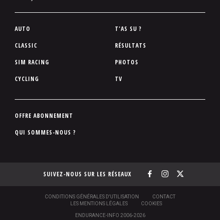
P
AUTO
T'AS SU ?
i
CLASSIC
RÉSULTATS
e
SIM RACING
PHOTOS
d
d
CYCLING
TV
e
p
a
P
OFFRE ABONNEMENT
g
i
QUI SOMMES-NOUS ?
e
e
d
d
SUIVEZ-NOUS SUR LES RÉSEAUX
e
p
a
S
CONDITIONS GÉNÉRALES D'UTILISATION
CONTACT
O
LES MENTIONS LÉGALES
COOKIES
g
U
ENDURANCE-INFO 2006-2026
S