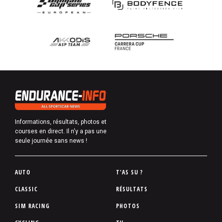
Informations, résultats, photos et
courses en direct. Il n'y a pas une
seule journée sans news !
P
AUTO
T'AS SU ?
i
CLASSIC
RÉSULTATS
e
SIM RACING
PHOTOS
d
d