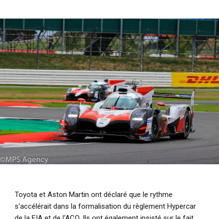
i
p
a
l
Toyota et Aston Martin ont déclaré que le rythme
s'accélérait dans la formalisation du règlement Hypercar
de la FIA et de l'ACO. Ils ont également insisté sur le fait