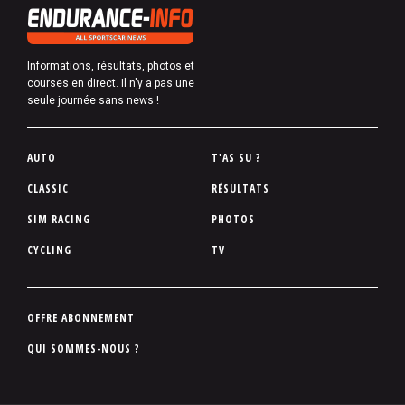
Informations, résultats, photos et
courses en direct. Il n'y a pas une
seule journée sans news !
P
AUTO
T'AS SU ?
i
CLASSIC
RÉSULTATS
e
SIM RACING
PHOTOS
d
d
CYCLING
TV
e
p
a
P
OFFRE ABONNEMENT
g
i
QUI SOMMES-NOUS ?
e
e
d
d