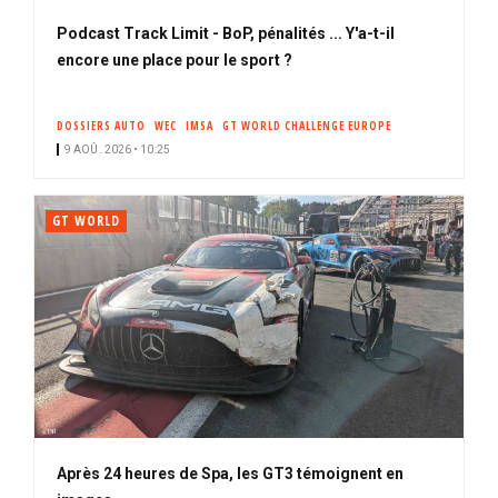
Podcast Track Limit - BoP, pénalités ... Y'a-t-il
encore une place pour le sport ?
DOSSIERS AUTO
WEC
IMSA
GT WORLD CHALLENGE EUROPE
9 AOÛ. 2026 • 10:25
GT WORLD
Après 24 heures de Spa, les GT3 témoignent en