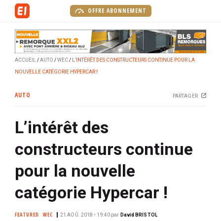
A
OFFRE ABONNEMENT
l
l
e
r
ACCUEIL
AUTO
WEC
L’INTÉRÊT DES CONSTRUCTEURS CONTINUE POUR LA
a
NOUVELLE CATÉGORIE HYPERCAR !
u
c
AUTO
PARTAGER
o
n
L’intérêt des
t
e
constructeurs continue
n
u
pour la nouvelle
p
r
catégorie Hypercar !
i
n
FEATURED
WEC
21 AOÛ. 2018 • 19:40
par
David BRISTOL
c