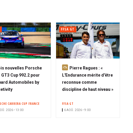
FFSA GT
A
is nouvelles Porsche
Pierre Ragues : «
b
 GT3 Cup 992.2 pour
L'Endurance mérite d'être
o
ard Automobiles by
reconnue comme
n
etivity
discipline de haut niveau »
n
é
SCHE CARRERA CUP FRANCE
FFSA GT
OÛ. 2026 • 13:00
6 AOÛ. 2026 • 9:00