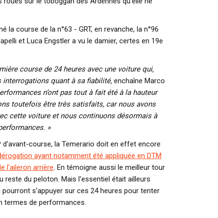
 roues sur le toboggan des Ardennes qu'elle ne
né la course de la n°63 - GRT, en revanche, la n°96
pelli et Luca Engstler a vu le damier, certes en 19e
mière course de 24 heures avec une voiture qui,
 interrogations quant à sa fiabilité,
enchaîne Marco
formances n’ont pas tout à fait été à la hauteur
 toutefois être très satisfaits, car nous avons
vec cette voiture et nous continuons désormais à
s performances. »
d'avant-course, la Temerario doit en effet encore
dérogation ayant notamment été appliquée en DTM
 l'aileron arrière
. En témoigne aussi le meilleur tour
u reste du peloton. Mais l'essentiel était ailleurs
i pourront s'appuyer sur ces 24 heures pour tenter
en termes de performances.