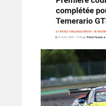
N
i
C
complétée po
p
I
a
P
Temerario GT
l
A
L
GT WORLD CHALLENGE EUROPE
INTERCON
E
29 JUIN. 2026 • 17:00
par
Pierre Tassel, à