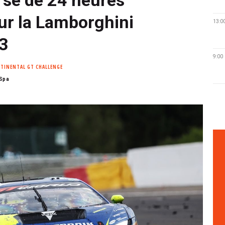
ur la Lamborghini
13:0
3
9:00
TINENTAL GT CHALLENGE
 Spa