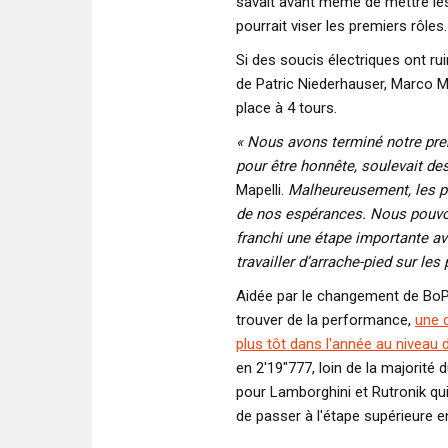
savait avant même de mettre les
pourrait viser les premiers rôles.
Si des soucis électriques ont rui
de Patric Niederhauser, Marco Ma
place à 4 tours.
« Nous avons terminé notre pre
pour être honnête, soulevait des
Mapelli.
Malheureusement, les per
de nos espérances. Nous pouvons
franchi une étape importante a
travailler d’arrache-pied sur le
Aidée par le changement de BoP 
trouver de la performance,
une 
plus tôt dans l'année au niveau de
en 2'19"777, loin de la majorité d
pour Lamborghini et Rutronik qu
de passer à l'étape supérieure 