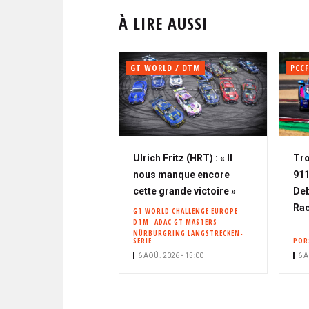
À LIRE AUSSI
GT WORLD / DTM
PCCF
Ulrich Fritz (HRT) : « Il
Tro
nous manque encore
911
cette grande victoire »
Deb
Rac
GT WORLD CHALLENGE EUROPE
DTM
ADAC GT MASTERS
NÜRBURGRING LANGSTRECKEN-
SERIE
POR
6 AOÛ. 2026 • 15:00
6 A