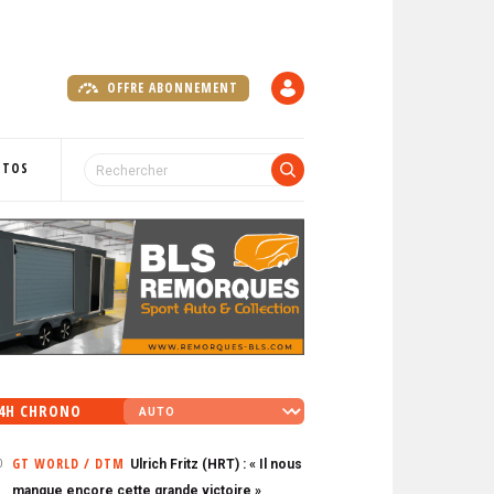
OFFRE ABONNEMENT
C
O
M
P
OTOS
T
E
4H CHRONO
GT WORLD / DTM
Ulrich Fritz (HRT) : « Il nous
0
manque encore cette grande victoire »