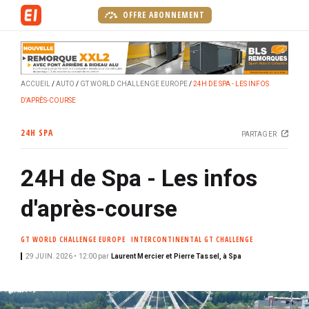
A
OFFRE ABONNEMENT
l
l
e
r
ACCUEIL
AUTO
GT WORLD CHALLENGE EUROPE
24H DE SPA - LES INFOS
a
D'APRÈS-COURSE
u
c
24H SPA
PARTAGER
o
n
24H de Spa - Les infos
t
e
d'après-course
n
u
GT WORLD CHALLENGE EUROPE
INTERCONTINENTAL GT CHALLENGE
p
r
29 JUIN. 2026 • 12:00
par
Laurent Mercier et Pierre Tassel, à Spa
i
n
c