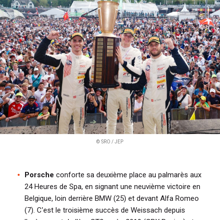
i
p
a
l
© SRO / JEP
Porsche
conforte sa deuxième place au palmarès aux
24 Heures de Spa, en signant une neuvième victoire en
Belgique, loin derrière BMW (25) et devant Alfa Romeo
(7). C'est le troisième succès de Weissach depuis