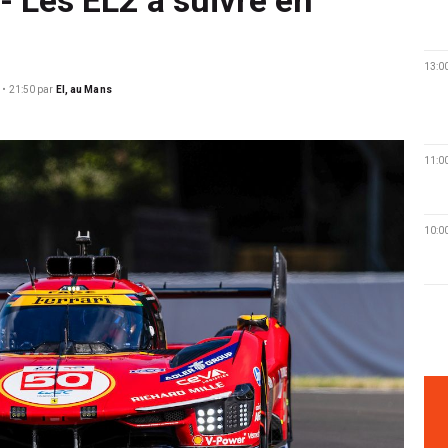
13:0
 • 21:50
par
EI, au Mans
11:0
10:0