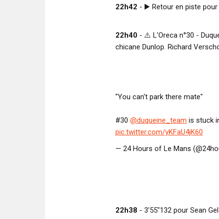
22h42
-
▶️
Retour en piste pour
22h40
-
⚠️
L'Oreca n°30 - Duque
chicane Dunlop. Richard Verscho
"You can't park there mate"
#30
@duqueine_team
is stuck i
pic.twitter.com/yKFaU4jK60
— 24 Hours of Le Mans (@24h
22h38
- 3'55"132 pour Sean Gel