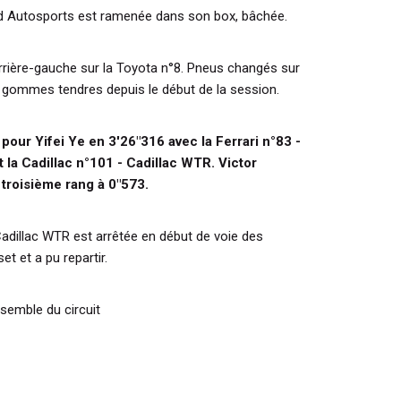
ed Autosports est ramenée dans son box, bâchée.
arrière-gauche sur la Toyota n°8. Pneus changés sur
es gommes tendres depuis le début de la session.
pour Yifei Ye en 3'26"316 avec la Ferrari n°83 -
 la Cadillac n°101 - Cadillac WTR. Victor
 troisième rang à 0"573.
Cadillac WTR est arrêtée en début de voie des
et et a pu repartir.
nsemble du circuit