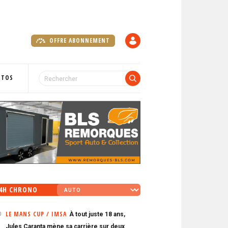
OFFRE ABONNEMENT
C
O
M
P
OTOS
T
E
4H CHRONO
LE MANS CUP / IMSA
À tout juste 18 ans,
0
Jules Caranta mène sa carrière sur deux