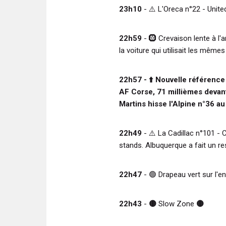
23h10
-
⚠️
L'Oreca n°22 - Unit
22h59
-
🛞
Crevaison lente à l'
la voiture qui utilisait les mêm
22h57 -
⬆️
Nouvelle référence 
AF Corse, 71 millièmes devant
Martins hisse l'Alpine n°36 au
22h49
-
⚠️
La Cadillac n°101 - 
stands. Albuquerque a fait un res
22h47
-
🟢
Drapeau vert sur l'e
22h43
-
🟡
Slow Zone
🟡