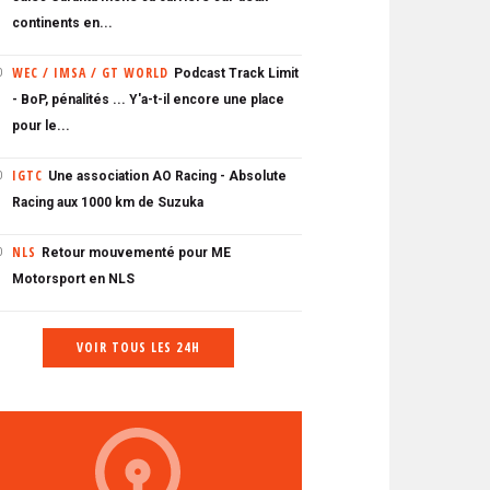
continents en...
WEC / IMSA / GT WORLD
Podcast Track Limit
0
- BoP, pénalités ... Y'a-t-il encore une place
pour le...
IGTC
Une association AO Racing - Absolute
0
Racing aux 1000 km de Suzuka
NLS
Retour mouvementé pour ME
0
Motorsport en NLS
VOIR TOUS LES 24H