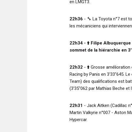
en LMGT3.
22h36
-
🔧
La Toyota n°7 est t
les mécaniciens qui interviennen
22h34 -
⬆️
Filipe Albuquerque 
sommet de la hiérarchie en 3
22h32
-
⬆️
Grosse amélioration 
Racing by Panis en 3'33"645. Le
Team) des qualifications est bat
(3'35"062 par Mathias Beche et l
22h31
- Jack Aitken (Cadillac 
Martin Valkyrie n°007 - Aston M
Hypercar.