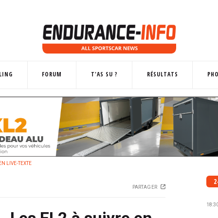
LING
FORUM
T'AS SU ?
RÉSULTATS
PH
EN LIVE-TEXTE
2
PARTAGER
18:3
 Les EL2 à suivre en