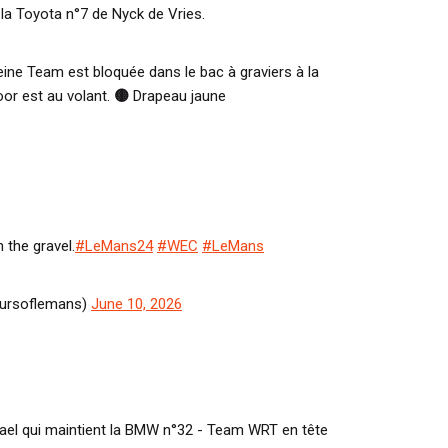
 la Toyota n°7 de Nyck de Vries.
ine Team est bloquée dans le bac à graviers à la
or est au volant.
🟡
Drapeau jaune
n the gravel.
#LeMans24
#WEC
#LeMans
oursoflemans)
June 10, 2026
ael qui maintient la BMW n°32 - Team WRT en tête