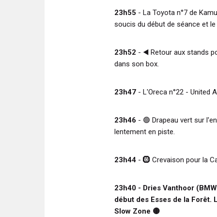
23h55
- La Toyota n°7 de Kamui
soucis du début de séance et le
23h52
-
◀️
Retour aux stands 
dans son box.
23h47
- L'Oreca n°22 - United A
23h46
-
🟢
Drapeau vert sur l'e
lentement en piste.
23h44
-
🛞
Crevaison pour la Ca
23h40 - Dries Vanthoor (BM
début des Esses de la Forêt. L
Slow Zone
🟡