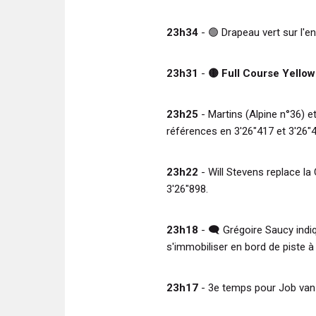
23h34
-
🟢
Drapeau vert sur l'e
23h31
-
🟡 Full Course Yello
23h25
- Martins (Alpine n°36) e
références en 3'26"417 et 3'26"4
23h22
- Will Stevens replace la
3'26"898.
23h18
-
🗨️
Grégoire Saucy indi
s'immobiliser en bord de piste à
23h17
- 3e temps pour Job van 