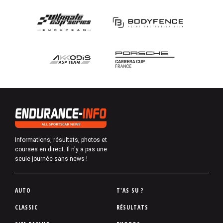
Informations, résultats, photos et
courses en direct. Il n'y a pas une
seule journée sans news !
P
AUTO
T'AS SU ?
i
CLASSIC
RÉSULTATS
e