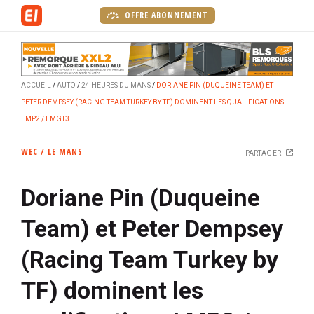
A
OFFRE ABONNEMENT
l
l
e
r
ACCUEIL
AUTO
24 HEURES DU MANS
DORIANE PIN (DUQUEINE TEAM) ET
a
PETER DEMPSEY (RACING TEAM TURKEY BY TF) DOMINENT LES QUALIFICATIONS
u
LMP2 / LMGT3
c
o
WEC / LE MANS
PARTAGER
n
t
Doriane Pin (Duqueine
e
n
Team) et Peter Dempsey
u
p
(Racing Team Turkey by
r
i
TF) dominent les
n
c