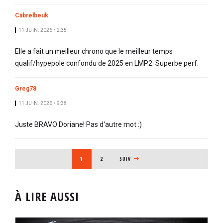
Cabrelbeuk
11 JUIN. 2026 • 2:35
Elle a fait un meilleur chrono que le meilleur temps
qualif/hypepole confondu de 2025 en LMP2. Superbe perf.
Greg78
11 JUIN. 2026 • 9:38
Juste BRAVO Doriane! Pas d'autre mot :)
PAGINATION
PAGE COURANTE
1
PAGE
2
PAGE SUIVANTE
SUIV
À LIRE AUSSI