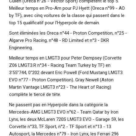
Cullen (Oreca n°26 - Vector Sport) complètent le top 5.
Meilleur temps en Pro-Am pour PJ Hyett (Oreca n°99 - AO
by TF), avec cinq voitures de la classe qui passent dans le
top 15 qualificatif pour l'Hyperpole de demain.
Sont éliminées les Oreca n°44 - Proton Competition, n°25 -
Algarve Pro Racing, n°48 - RD Limited et n°3 - DKR
Engineering.
Meilleur temps en LMGT3 pour Peter Dempsey (Corvette
Z06 LMGT3.R n°34 - Racing Team Turkey by TF) en
3'55"744, 0"202 devant Eric Powell (Ford Mustang LMGT3
EVO n°77 - Proton Competition). Gray Newell (Aston
Martin Vantage LMGT3 n°23 - The Heart of Racing)
complète le tiercé de tête.
Ne passent pas en Hyperpole dans la catégorie la
Mercedes-AMG LMGT3 EVO n°62 - Team Qatar by Iron
Lynx, les deux McLaren 720S LMGT3 EVO - Garage 59, les
Corvette n°33, TF Sport, n°2 - TF Sport et n°13 - 13
Autosport, la Mercedes n°79 - Iron Lynx, les Ferrari 296