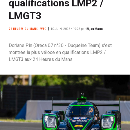
qualifications LMP2 /
i
LMGT3
p
a
l
24 HEURES DU MANS
WEC
10 JUIN. 2026 • 19:25
par
EI, au Mans
Doriane Pin (Oreca 07 n°30 - Duqueine Team) s'est
montrée la plus véloce en qualifications LMP2 /
LMGT3 aux 24 Heures du Mans.