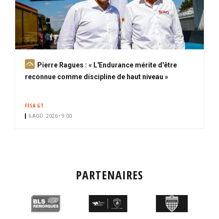
A
Pierre Ragues : « L'Endurance mérite d'être
b
reconnue comme discipline de haut niveau »
o
n
FFSA GT
n
6 AOÛ. 2026 • 9:00
é
PARTENAIRES