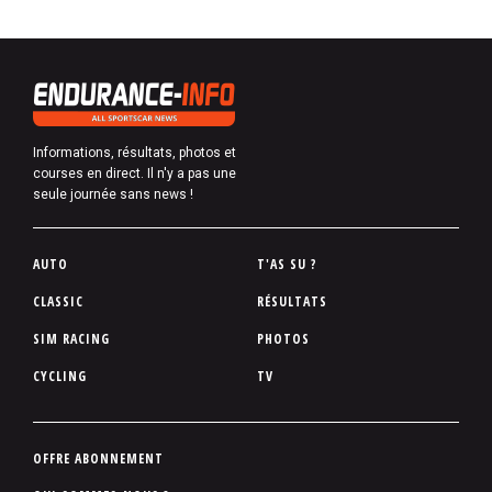
Informations, résultats, photos et
courses en direct. Il n'y a pas une
seule journée sans news !
P
AUTO
T'AS SU ?
i
CLASSIC
RÉSULTATS
e
SIM RACING
PHOTOS
d
d
CYCLING
TV
e
p
a
P
OFFRE ABONNEMENT
g
i