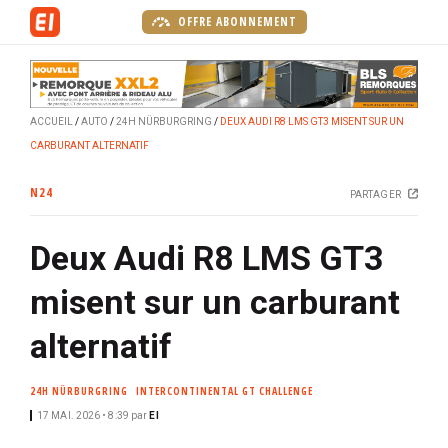
A
OFFRE ABONNEMENT
l
l
e
r
ACCUEIL
AUTO
24H NÜRBURGRING
DEUX AUDI R8 LMS GT3 MISENT SUR UN
a
CARBURANT ALTERNATIF
u
c
N24
PARTAGER
o
n
Deux Audi R8 LMS GT3
t
e
misent sur un carburant
n
u
alternatif
p
r
24H NÜRBURGRING
INTERCONTINENTAL GT CHALLENGE
i
17 MAI. 2026 • 8:39
par
EI
n
c