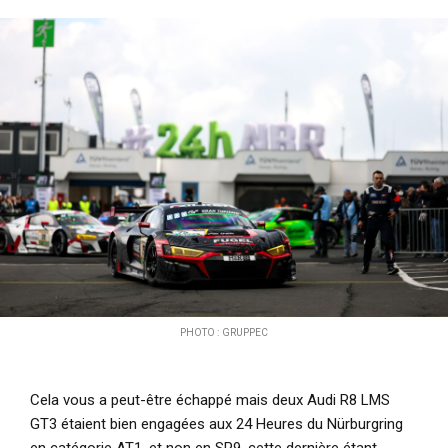
i
p
a
l
PHOTO : GRUPPEC
Cela vous a peut-être échappé mais deux
Audi
R8 LMS
GT3 étaient bien engagées aux
24 Heures du Nürburgring
en catégorie AT1, et non en SP9, cette dernière étant