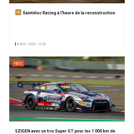
A
Saintéloc Racing à l'heure de la reconstruction
b
o
n
n
8 AOÛ. 2026 • 12:00
é
IGTC
5ZIGEN avec un trio Super GT pour les 1 000 km de