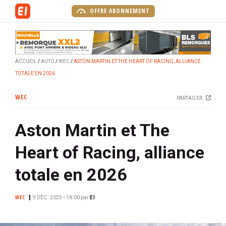
A
OFFRE ABONNEMENT
l
l
e
r
ACCUEIL
AUTO
WEC
ASTON MARTIN ET THE HEART OF RACING, ALLIANCE
a
TOTALE EN 2026
u
c
WEC
PARTAGER
o
n
Aston Martin et The
t
e
Heart of Racing, alliance
n
u
totale en 2026
p
r
WEC
9 DÉC. 2025 • 18:00
par
EI
i
n
c