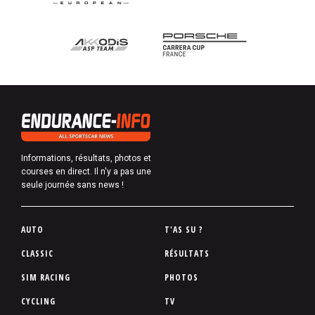
Informations, résultats, photos et
courses en direct. Il n'y a pas une
seule journée sans news !
P
AUTO
T'AS SU ?
i
CLASSIC
RÉSULTATS
e
SIM RACING
PHOTOS
d
d
CYCLING
TV
e