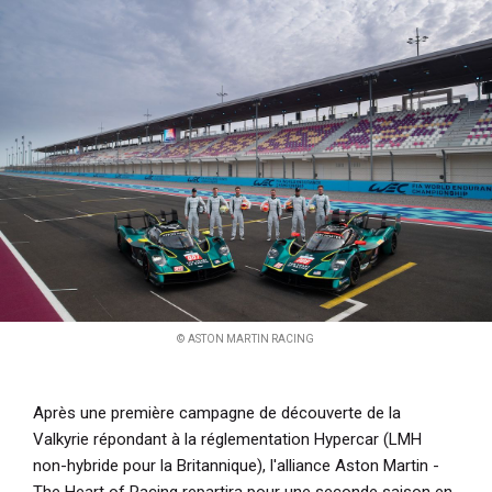
i
p
a
l
© ASTON MARTIN RACING
Après une première campagne de découverte de la
Valkyrie répondant à la réglementation Hypercar (LMH
non-hybride pour la Britannique), l'alliance Aston Martin -
The Heart of Racing repartira pour une seconde saison en