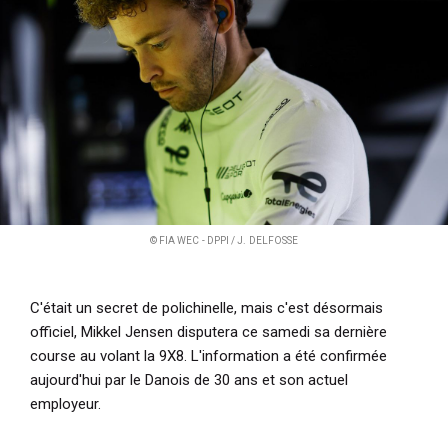
i
p
a
l
© FIA WEC - DPPI / J. DELFOSSE
C'était un secret de polichinelle, mais c'est désormais
officiel, Mikkel Jensen disputera ce samedi sa dernière
course au volant la 9X8. L'information a été confirmée
aujourd'hui par le Danois de 30 ans et son actuel
employeur.