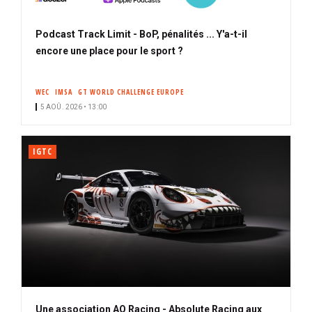
Podcast Track Limit - BoP, pénalités ... Y'a-t-il
encore une place pour le sport ?
WEC
IMSA
GT WORLD CHALLENGE EUROPE
5 AOÛ. 2026 • 13:00
IGTC
Une association AO Racing - Absolute Racing aux