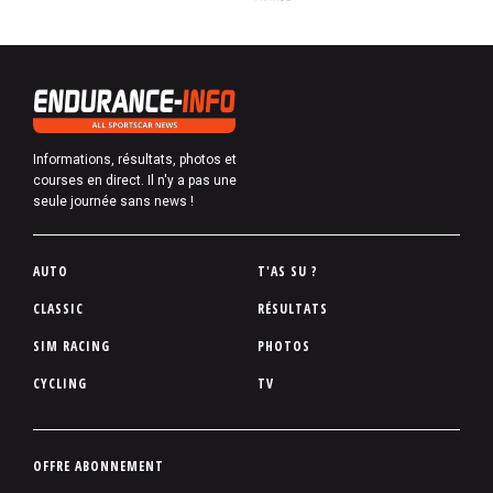
Informations, résultats, photos et
courses en direct. Il n'y a pas une
seule journée sans news !
P
AUTO
T'AS SU ?
i
CLASSIC
RÉSULTATS
e
SIM RACING
PHOTOS
d
d
CYCLING
TV
e
p
a
P
OFFRE ABONNEMENT
g
i