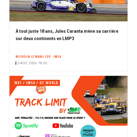
À tout juste 18 ans, Jules Caranta mène sa carrière
sur deux continents en LMP3
MICHELIN LE MANS CUP
IMSA
5 AOÛ. 2026 • 18:30
WEC / IMSA / GT WORLD