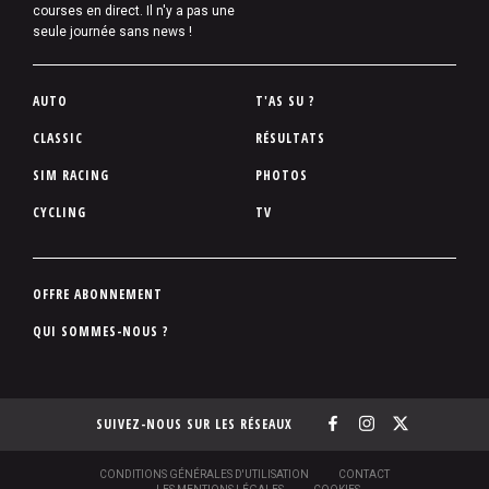
courses en direct. Il n'y a pas une
seule journée sans news !
P
AUTO
T'AS SU ?
i
CLASSIC
RÉSULTATS
e
SIM RACING
PHOTOS
d
d
CYCLING
TV
e
p
a
P
OFFRE ABONNEMENT
g
i
QUI SOMMES-NOUS ?
e
e
d
d
SUIVEZ-NOUS SUR LES RÉSEAUX
e
p
a
S
CONDITIONS GÉNÉRALES D'UTILISATION
CONTACT