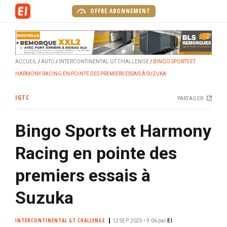
A
OFFRE ABONNEMENT
l
l
e
r
ACCUEIL
AUTO
INTERCONTINENTAL GT CHALLENGE
BINGO SPORTS ET
a
HARMONY RACING EN POINTE DES PREMIERS ESSAIS À SUZUKA
u
c
IGTC
PARTAGER
o
n
Bingo Sports et Harmony
t
e
Racing en pointe des
n
u
premiers essais à
p
r
Suzuka
i
n
INTERCONTINENTAL GT CHALLENGE
12 SEP. 2025 • 9:06
par
EI
c