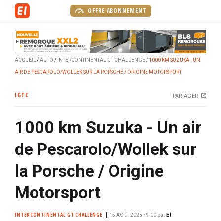
A
OFFRE ABONNEMENT
l
l
e
r
ACCUEIL
AUTO
INTERCONTINENTAL GT CHALLENGE
1000 KM SUZUKA - UN
a
AIR DE PESCAROLO/WOLLEK SUR LA PORSCHE / ORIGINE MOTORSPORT
u
c
IGTC
PARTAGER
o
n
1000 km Suzuka - Un air
t
e
de Pescarolo/Wollek sur
n
u
la Porsche / Origine
p
r
Motorsport
i
n
INTERCONTINENTAL GT CHALLENGE
15 AOÛ. 2025 • 9:00
par
EI
c