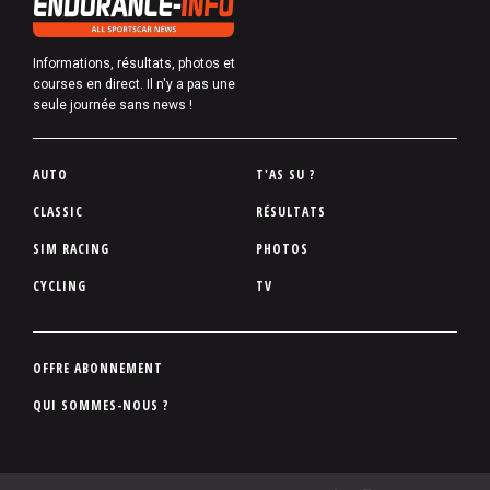
Informations, résultats, photos et
courses en direct. Il n'y a pas une
seule journée sans news !
P
AUTO
T'AS SU ?
i
CLASSIC
RÉSULTATS
e
SIM RACING
PHOTOS
d
d
CYCLING
TV
e
p
a
P
OFFRE ABONNEMENT
g
i
QUI SOMMES-NOUS ?
e
e
d
d