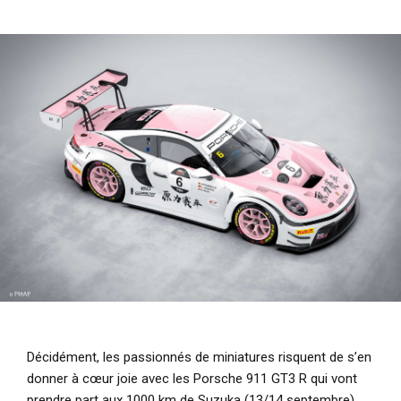
i
p
a
l
Décidément, les passionnés de miniatures risquent de s’en
donner à cœur joie avec les Porsche 911 GT3 R qui vont
prendre part aux 1000 km de Suzuka (13/14 septembre).