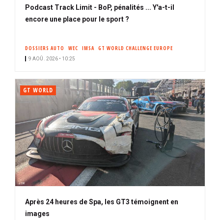
Podcast Track Limit - BoP, pénalités ... Y'a-t-il
encore une place pour le sport ?
DOSSIERS AUTO
WEC
IMSA
GT WORLD CHALLENGE EUROPE
9 AOÛ. 2026 • 10:25
GT WORLD
Après 24 heures de Spa, les GT3 témoignent en
images