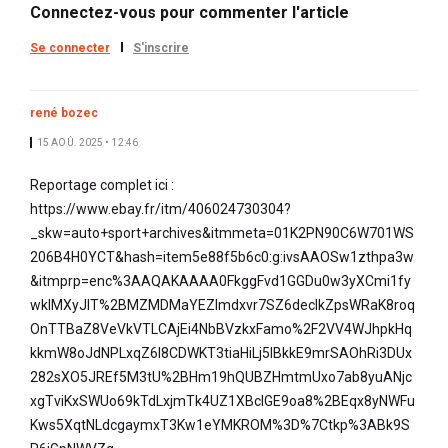
Connectez-vous pour commenter l'article
Se connecter
S'inscrire
rené bozec
15 AOÛ. 2025 • 12:46
Reportage complet ici :
https://www.ebay.fr/itm/406024730304?
_skw=auto+sport+archives&itmmeta=01K2PN90C6W701WS
206B4H0YCT&hash=item5e88f5b6c0:g:ivsAAOSw1zthpa3w
&itmprp=enc%3AAQAKAAAA0FkggFvd1GGDu0w3yXCmi1fy
wkIMXyJIT%2BMZMDMaYEZImdxvr7SZ6declkZpsWRaK8roq
OnTTBaZ8VeVkVTLCAjEi4NbBVzkxFamo%2F2VV4WJhpkHq
kkmW8oJdNPLxqZ6l8CDWKT3tiaHiLj5IBkkE9mrSAOhRi3DUx
282sXO5JREf5M3tU%2BHm19hQUBZHmtmUxo7ab8yuANjc
xgTviKxSWUo69kTdLxjmTk4UZ1XBcIGE9oa8%2BEqx8yNWFu
Kws5XqtNLdcgaymxT3Kw1eYMKROM%3D%7Ctkp%3ABk9S