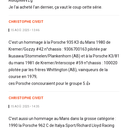
R6iGpNWVZg
Je l'ai acheté l'an dernier, ça vaut le coup cette série.
CHRISTOPHE CIVEIT
15 AOÛ. 2025 • 13:46
C'est un hommage à la Porsche 935 K3 du Mans 1980 de
Kremer/Gozzy #42 n°chassis : 9306700163 pilotée par
Ikusawa/Stommelen/Plankenhorn (AB) et à la Porsche K3/81
du mans 1981 de Kremer/Interscope #59 n°chassis : 100020
pilotée par les frères Whittington (AB), vainqueurs de la
course en 1979;
ces Porsche concouraient pour le groupe 5.👍
CHRISTOPHE CIVEIT
15 AOÛ. 2025 • 14:35
C'est aussi un hommage au Mans dans la grosse catégorie :
1990 la Porsche 962 C de Italya Sport/Richard Lloyd Racing