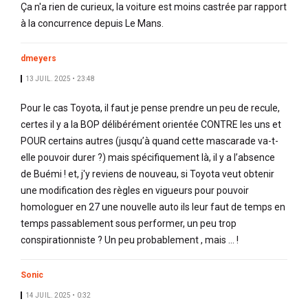
Ça n'a rien de curieux, la voiture est moins castrée par rapport
à la concurrence depuis Le Mans.
dmeyers
13 JUIL. 2025 • 23:48
Pour le cas Toyota, il faut je pense prendre un peu de recule,
certes il y a la BOP délibérément orientée CONTRE les uns et
POUR certains autres (jusqu’à quand cette mascarade va-t-
elle pouvoir durer ?) mais spécifiquement là, il y a l’absence
de Buémi ! et, j'y reviens de nouveau, si Toyota veut obtenir
une modification des règles en vigueurs pour pouvoir
homologuer en 27 une nouvelle auto ils leur faut de temps en
temps passablement sous performer, un peu trop
conspirationniste ? Un peu probablement , mais ... !
Sonic
14 JUIL. 2025 • 0:32