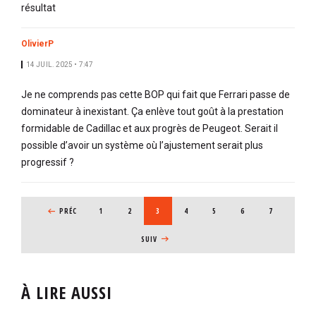
résultat
OlivierP
14 JUIL. 2025 • 7:47
Je ne comprends pas cette BOP qui fait que Ferrari passe de
dominateur à inexistant. Ça enlève tout goût à la prestation
formidable de Cadillac et aux progrès de Peugeot. Serait il
possible d’avoir un système où l’ajustement serait plus
progressif ?
PAGINATION
PAGE PRÉCÉDENTE
PRÉC
PAGE
1
PAGE
2
PAGE COURANTE
3
PAGE
4
PAGE
5
PAGE
6
PAGE
7
PAGE SUIVANTE
SUIV
À LIRE AUSSI