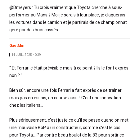
@Dmeyers : Tu crois vraiment que Toyota cherche à sous-
performer au Mans ? Moi je serais à leur place, je claquerais
les voitures dans le camion et je partirais de ce championnat
géré par des bras cassés.
GaetMin
14 JUIL. 2025 • 0:39
" Et Ferrari c'était prévisible mais à ce point ? Ils le font exprès
non ? "
Bien sûr, encore une fois Ferrari a fait exprès de se traîner
mais pas en essais, en course aussi ! C'est une innovation
chez les italiens...
Plus sérieusement, c'est juste ce qu'il se passe quand on met
une mauvaise BoP à un constructeur, comme c'est le cas
pour Toyota... Par contre beau boulot de la 83 pour sortir ce