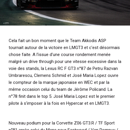
Cela fait un bon moment que le Team Akkodis ASP
tournait autour de la victoire en LMGT3 et c'est désormais
chose faite. A l'issue d'une course rondement menée
malgré un drive through pour une vitesse excessive dans la
voie des stands, la Lexus RC F GT3 n°87 de Petru Razvan
Umbrarescu, Clemens Schmid et José Maria Lopez ouvre
le compteur de la marque japonaise en WEC et par la
même occasion celui du team de Jérôme Policand. La
n°78 finit dans le top 5. José Maria Lopez est le premier
pilote à s'imposer à la fois en Hypercar et en LMGT3.
Nouveau podium pour la Corvette Z06 GT3.R / TF Sport
n°81 après celui du Mans pour Eastwood / Van Rompuy /