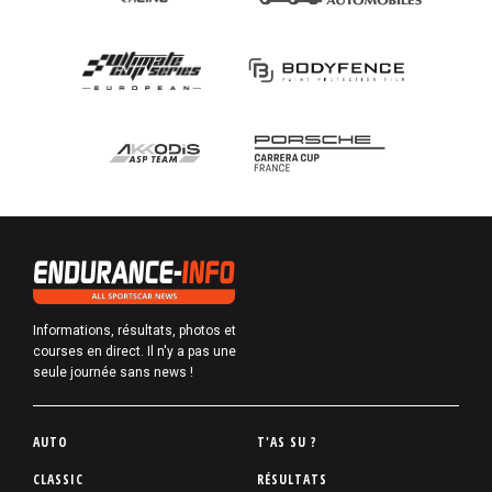
Informations, résultats, photos et
courses en direct. Il n'y a pas une
seule journée sans news !
P
AUTO
T'AS SU ?
i
CLASSIC
RÉSULTATS