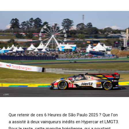
i
p
a
l
Que retenir de ces 6 Heures de São Paulo 2025 ? Que l'on
a assisté à deux vainqueurs inédits en Hypercar et LMGT3.
Pour le reste, cette manche brésilienne, qui a pourtant