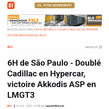
A
OFFRE ABONNEMENT
l
l
e
r
ACCUEIL
AUTO
WEC
6H DE SÃO PAULO - DOUBLÉ CADILLAC EN HYPERCAR,
a
VICTOIRE AKKODIS ASP EN LMGT3
u
c
WEC
PARTAGER
o
n
6H de São Paulo - Doublé
t
e
Cadillac en Hypercar,
n
u
victoire Akkodis ASP en
p
r
LMGT3
i
n
WEC
13 JUIL. 2025 • 22:58
par
Laurent Mercier
c