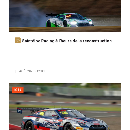
A
Saintéloc Racing à l'heure de la reconstruction
b
o
n
n
8 AOÛ. 2026 • 12:00
é
IGTC