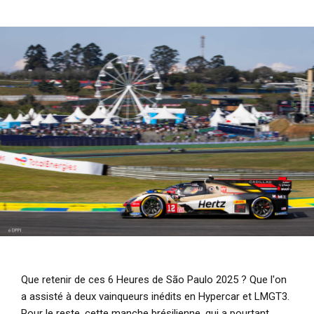
i
p
a
l
Que retenir de ces 6 Heures de São Paulo 2025 ? Que l'on
a assisté à deux vainqueurs inédits en Hypercar et LMGT3.
Pour le reste, cette manche brésilienne, qui a pourtant