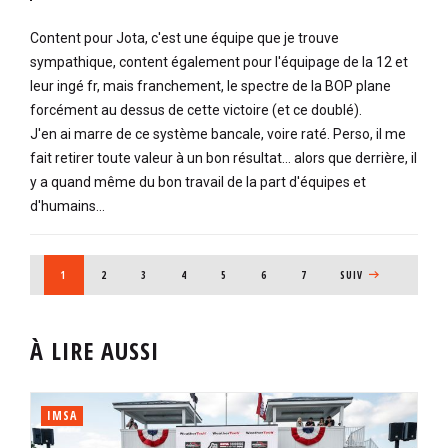
Content pour Jota, c'est une équipe que je trouve
sympathique, content également pour l'équipage de la 12 et
leur ingé fr, mais franchement, le spectre de la BOP plane
forcément au dessus de cette victoire (et ce doublé).
J'en ai marre de ce système bancale, voire raté. Perso, il me
fait retirer toute valeur à un bon résultat... alors que derrière, il
y a quand même du bon travail de la part d'équipes et
d'humains...
PAGINATION
PAGE COURANTE
1
PAGE
2
PAGE
3
PAGE
4
PAGE
5
PAGE
6
PAGE
7
PAGE SUIVANTE
SUIV
À LIRE AUSSI
IMSA