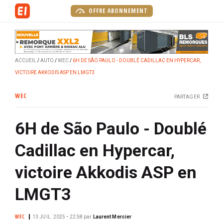
A
OFFRE ABONNEMENT
l
l
e
r
ACCUEIL
AUTO
WEC
6H DE SÃO PAULO - DOUBLÉ CADILLAC EN HYPERCAR,
a
VICTOIRE AKKODIS ASP EN LMGT3
u
c
WEC
PARTAGER
o
n
6H de São Paulo - Doublé
t
e
Cadillac en Hypercar,
n
u
victoire Akkodis ASP en
p
r
LMGT3
i
n
WEC
13 JUIL. 2025 • 22:58
par
Laurent Mercier
c