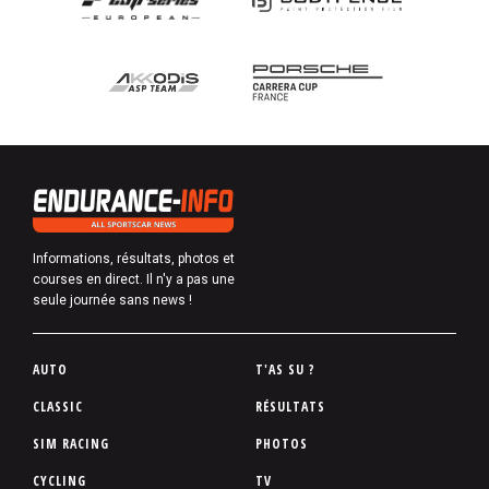
Informations, résultats, photos et
courses en direct. Il n'y a pas une
seule journée sans news !
P
AUTO
T'AS SU ?
i
CLASSIC
RÉSULTATS
e
SIM RACING
PHOTOS
d
d
CYCLING
TV