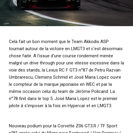
Cela fait un bon moment que le Team Akkodis ASP
tournait autour de la victoire en LMGT3 et c'est désormais
chose faite. A l'issue d'une course rondement menée
malgré un drive through pour une vitesse excessive dans la
voie des stands, la Lexus RC F GT3 n°87 de Petru Razvan
Umbrarescu, Clemens Schmid et José Maria Lopez ouvre
le compteur de la marque japonaise en WEC et par la
même occasion celui du team de Jérôme Policand. La
n°78 finit dans le top 5. José Maria Lopez est le premier
pilote à s'imposer à la fois en Hypercar et en LMGT3.
Nouveau podium pour la Corvette Z06 GT3.R / TF Sport
n°81 après celui du Mans pour Eastwood / Van Rompuy /