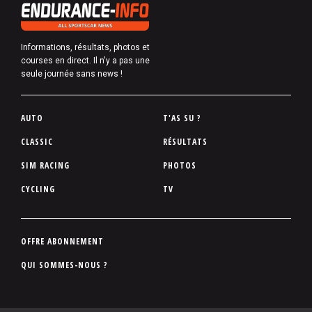
Informations, résultats, photos et
courses en direct. Il n'y a pas une
seule journée sans news !
P
AUTO
T'AS SU ?
i
CLASSIC
RÉSULTATS
e
SIM RACING
PHOTOS
d
d
CYCLING
TV
e
p
a
P
OFFRE ABONNEMENT
g
i
QUI SOMMES-NOUS ?
e
e
d
d