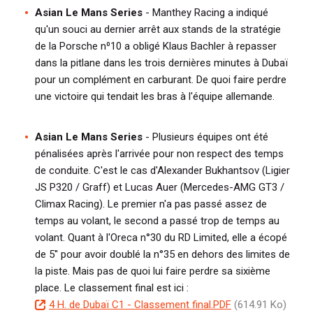
Asian Le Mans Series
- Manthey Racing a indiqué
qu'un souci au dernier arrêt aux stands de la stratégie
de la Porsche n⁰10 a obligé Klaus Bachler à repasser
dans la pitlane dans les trois dernières minutes à Dubaï
pour un complément en carburant. De quoi faire perdre
une victoire qui tendait les bras à l'équipe allemande.
Asian Le Mans Series
- Plusieurs équipes ont été
pénalisées après l'arrivée pour non respect des temps
de conduite. C'est le cas d'Alexander Bukhantsov (Ligier
JS P320 / Graff) et Lucas Auer (Mercedes-AMG GT3 /
Climax Racing). Le premier n'a pas passé assez de
temps au volant, le second a passé trop de temps au
volant. Quant à l'Oreca n°30 du RD Limited, elle a écopé
de 5'' pour avoir doublé la n°35 en dehors des limites de
la piste. Mais pas de quoi lui faire perdre sa sixième
place. Le classement final est ici :
D
4 H. de Dubaï C1 - Classement final.PDF
(614.91 Ko)