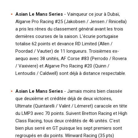
o
c
Asian Le Mans Series
- Vainqueur ce jour à Dubaï,
u
Algarve Pro Racing #25 (Jakobsen / Jensen / Rinicella)
m
a pris les rênes du classement général avant les trois
e
dernières courses de la saison. L'écurie portugaise
n
totalise 62 points et devance RD Limited (Allen /
t
Poordad / Vautier) de 11 longueurs. Troisièmes ex-
aequo avec 38 unités, AF Corse #83 (Perrodo / Rovera
/ Vaxiviere) et Algarve Pro Racing #20 (Quinn /
Lentoudis / Caldwell) sont déjà à distance respectable.
Asian Le Mans Series
- Jamais moins bien classée
que deuxième et créditée déjà de deux victoires,
Ultimate (Quintarelli / Valint / Lémeret) caracole en tête
du LMP3 avec 70 points. Suivent Bretton Racing et High
Class Racing, tous deux crédités de 46 unités. C'est
bien plus serré en GT puisque les sept premiers sont
regroupés en dix points. Winward Racing (35 pts)