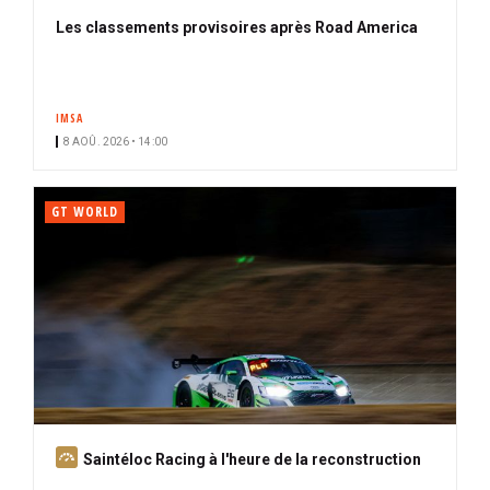
Les classements provisoires après Road America
IMSA
8 AOÛ. 2026 • 14:00
GT WORLD
A
Saintéloc Racing à l'heure de la reconstruction
b