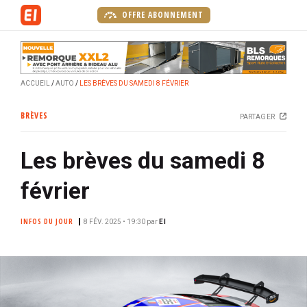
A
OFFRE ABONNEMENT
l
l
e
r
ACCUEIL
AUTO
LES BRÈVES DU SAMEDI 8 FÉVRIER
a
u
BRÈVES
PARTAGER
c
o
Les brèves du samedi 8
n
t
février
e
n
INFOS DU JOUR
u
8 FÉV. 2025 • 19:30
par
EI
p
r
i
n
c