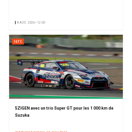
o
n
n
8 AOÛ. 2026 • 12:00
é
IGTC
5ZIGEN avec un trio Super GT pour les 1 000 km de
Suzuka