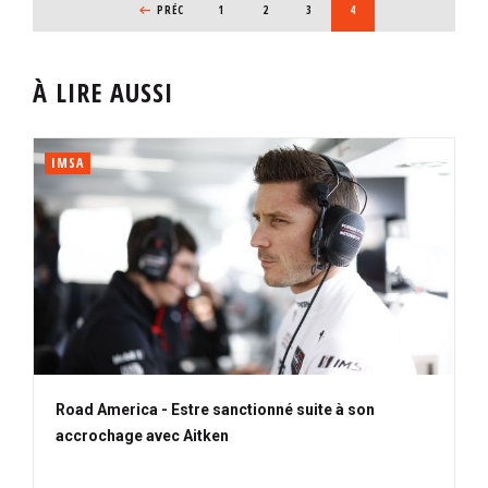
PAGE PRÉCÉDENTE
PRÉC
PAGE
1
PAGE
2
PAGE
3
PAGE COURANTE
4
À LIRE AUSSI
IMSA
Road America - Estre sanctionné suite à son
accrochage avec Aitken