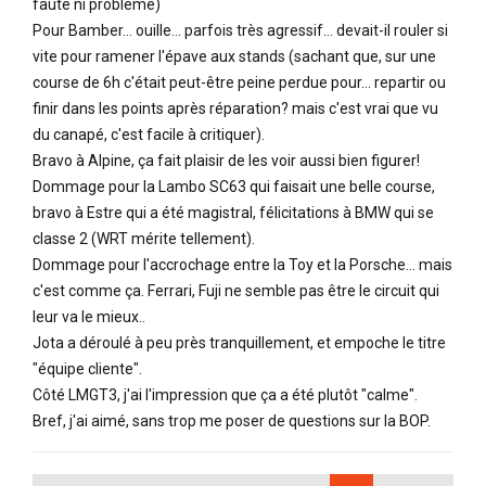
faute ni problème)
Pour Bamber... ouille... parfois très agressif... devait-il rouler si
vite pour ramener l'épave aux stands (sachant que, sur une
course de 6h c'était peut-être peine perdue pour... repartir ou
finir dans les points après réparation? mais c'est vrai que vu
du canapé, c'est facile à critiquer).
Bravo à Alpine, ça fait plaisir de les voir aussi bien figurer!
Dommage pour la Lambo SC63 qui faisait une belle course,
bravo à Estre qui a été magistral, félicitations à BMW qui se
classe 2 (WRT mérite tellement).
Dommage pour l'accrochage entre la Toy et la Porsche... mais
c'est comme ça. Ferrari, Fuji ne semble pas être le circuit qui
leur va le mieux..
Jota a déroulé à peu près tranquillement, et empoche le titre
"équipe cliente".
Côté LMGT3, j'ai l'impression que ça a été plutôt "calme".
Bref, j'ai aimé, sans trop me poser de questions sur la BOP.
PAGINATION