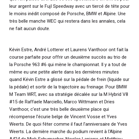
leur argent sur le FujI Speedway avec un tiercé de tête pour
le moins inédit composé de Porsche, BMW et Alpine. Une
très belle manche WEC qui restera dans les annales, cela
ne fait aucun doute.
Kévin Estre, André Lotterer et Laurens Vanthoor ont fait la
course parfaite pour offrir un deuxième succès au trio de
la Porsche 963 #6 qui mène le championnat. Il y a tout de
même eu une petite alerte dans les dernières minutes
quand Kévin Estre a glissé sur la pédale de frein (liquide sur
la pédale) et sortir de la trajectoire au freinage. Pour BMW
M Team WRT, avec sa stratégie décalée sur la M Hybrid V8
#15 de Raffaele Marciello, Marco Wittmann et Dries
Vanthoor, c’est une très belle deuxième place qui
récompense l’écurie belge de Vincent Vosse et Yves
Weerts. De quoi fêter comme il faut l’anniversaire de Yves
Weerts. La dernière marche du podium revient à l'Alpine
A424 de Mick Schumacher, Nicolas Lapierre et Matthieu