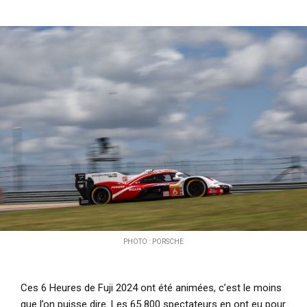
i
p
a
l
PHOTO : PORSCHE
Ces 6 Heures de Fuji 2024 ont été animées, c’est le moins
que l’on puisse dire. Les 65 800 spectateurs en ont eu pour