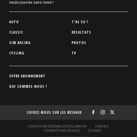
seule journée sans news !
P
AUTO
T'AS SU ?
i
CLASSIC
RÉSULTATS
e
SIM RACING
PHOTOS
d
d
CYCLING
TV
e
p
a
P
OFFRE ABONNEMENT
g
i
QUI SOMMES-NOUS ?
e
e
d
d
SUIVEZ-NOUS SUR LES RÉSEAUX
e
p
a
S
CONDITIONS GÉNÉRALES D'UTILISATION
CONTACT
O
LES MENTIONS LÉGALES
COOKIES
g
U