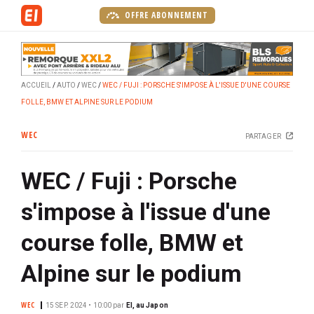
A
OFFRE ABONNEMENT
l
l
e
r
ACCUEIL
AUTO
WEC
WEC / FUJI : PORSCHE S'IMPOSE À L'ISSUE D'UNE COURSE
a
FOLLE, BMW ET ALPINE SUR LE PODIUM
u
c
WEC
PARTAGER
o
n
WEC / Fuji : Porsche
t
e
s'impose à l'issue d'une
n
u
course folle, BMW et
p
r
Alpine sur le podium
i
n
WEC
15 SEP. 2024 • 10:00
par
EI, au Japon
c