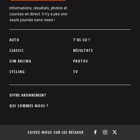
Informations, résultats, photos et
courses en direct. Il n'y a pas une
seule journée sans news !
P
AUTO
T'AS SU ?
i
CLASSIC
RÉSULTATS
e
SIM RACING
PHOTOS
d
d
CYCLING
TV
e
p
a
P
OFFRE ABONNEMENT
g
i
QUI SOMMES-NOUS ?
e
e
d
d
SUIVEZ-NOUS SUR LES RÉSEAUX
e
p