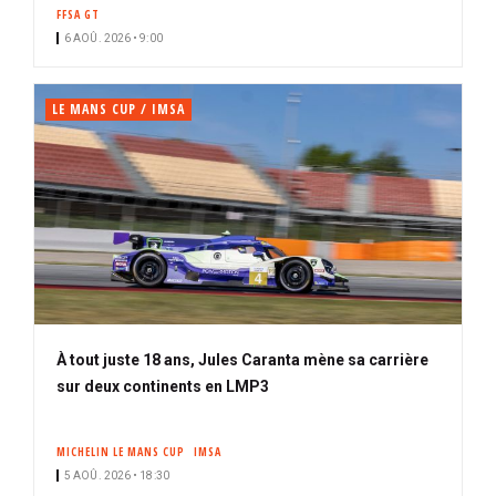
n
FFSA GT
n
6 AOÛ. 2026 • 9:00
é
LE MANS CUP / IMSA
À tout juste 18 ans, Jules Caranta mène sa carrière
sur deux continents en LMP3
MICHELIN LE MANS CUP
IMSA
5 AOÛ. 2026 • 18:30