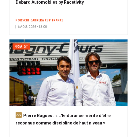
Debard Automobiles by Racetivity
PORSCHE CARRERA CUP FRANCE
6 AOÛ. 2026 • 13:00
FFSA GT
A
Pierre Ragues : « L'Endurance mérite d'être
b
reconnue comme discipline de haut niveau »
o