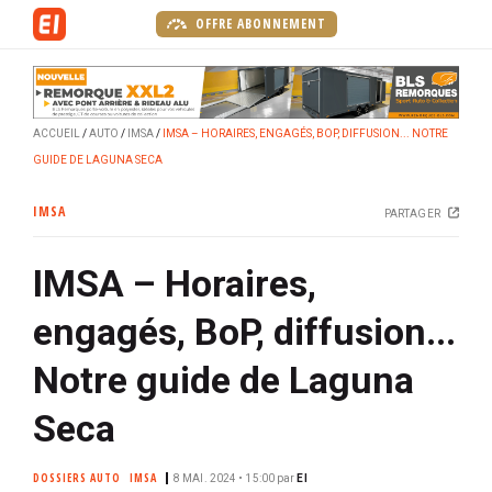
A
OFFRE ABONNEMENT
l
l
e
r
ACCUEIL
AUTO
IMSA
IMSA – HORAIRES, ENGAGÉS, BOP, DIFFUSION... NOTRE
a
GUIDE DE LAGUNA SECA
u
c
IMSA
PARTAGER
o
n
IMSA – Horaires,
t
e
engagés, BoP, diffusion...
n
u
Notre guide de Laguna
p
r
Seca
i
n
DOSSIERS AUTO
IMSA
8 MAI. 2024 • 15:00
par
EI
c