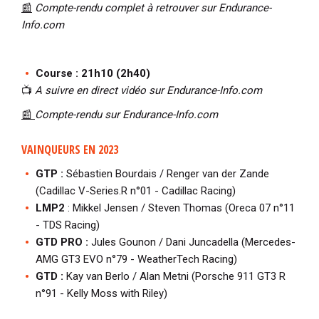
📰
Compte-rendu complet à retrouver sur Endurance-
Info.com
Course
: 21h10 (2h40)
📺
A suivre en direct vidéo sur Endurance-Info.com
📰
Compte-rendu
sur Endurance-Info.com
VAINQUEURS EN 2023
GTP :
Sébastien Bourdais / Renger van der Zande
(Cadillac V-Series.R n°01 - Cadillac Racing)
LMP2
: Mikkel Jensen / Steven Thomas (Oreca 07 n°11
- TDS Racing)
GTD PRO :
Jules Gounon / Dani Juncadella (Mercedes-
AMG GT3 EVO n°79 - WeatherTech Racing)
GTD :
Kay van Berlo / Alan Metni (Porsche 911 GT3 R
n°91 - Kelly Moss with Riley)