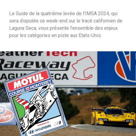
i
Le Guide de la quatrième levée de l'IMSA 2024, qui
p
sera disputée ce week-end sur le tracé californien de
a
Laguna Seca, vous présente l'ensemble des enjeux
l
pour les catégories en piste aux Etats-Unis.