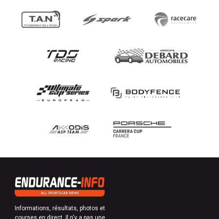
Informations, résultats, photos et
courses en direct. Il n'y a pas une