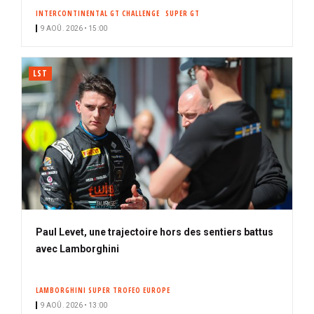
n
INTERCONTINENTAL GT CHALLENGE
SUPER GT
n
9 AOÛ. 2026 • 15:00
é
LST
Paul Levet, une trajectoire hors des sentiers battus
avec Lamborghini
LAMBORGHINI SUPER TROFEO EUROPE
9 AOÛ. 2026 • 13:00