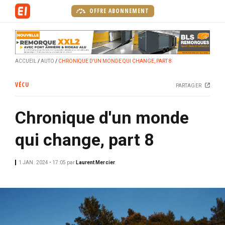
A
OFFRE ABONNEMENT
l
l
e
r
ACCUEIL
AUTO
CHRONIQUE D'UN MONDE QUI CHANGE, PART 8
a
u
VÉCU
PARTAGER
c
o
Chronique d'un monde
n
t
qui change, part 8
e
n
u
1 JAN. 2024 • 17:05
par
Laurent Mercier
p
r
i
n
c