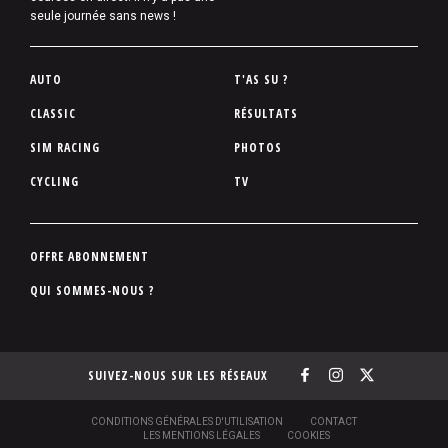
seule journée sans news !
P
AUTO
T'AS SU ?
i
CLASSIC
RÉSULTATS
e
SIM RACING
PHOTOS
d
d
CYCLING
TV
e
p
a
P
OFFRE ABONNEMENT
g
i
QUI SOMMES-NOUS ?
e
e
d
d
SUIVEZ-NOUS SUR LES RÉSEAUX
e
p
a
S
CONDITIONS GÉNÉRALES D'UTILISATION
CONTACT
O
LES MENTIONS LÉGALES
COOKIES