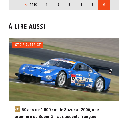
PAGINATION
PAGE PRÉCÉDENTE
PRÉC
PAGE
1
PAGE
2
PAGE
3
PAGE
4
PAGE
5
PAGE COURANTE
6
À LIRE AUSSI
IGTC / SUPER GT
A
50 ans de 1 000 km de Suzuka : 2006, une
b
première du Super GT aux accents français
o