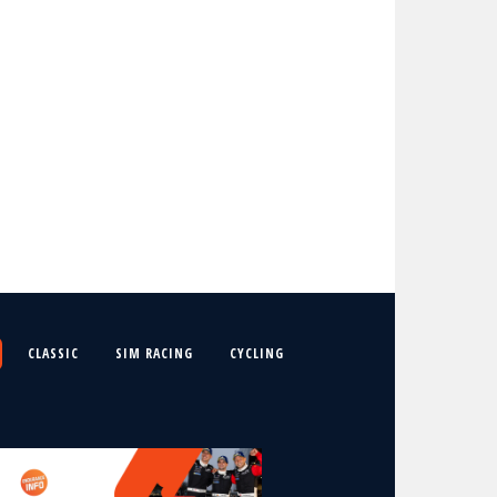
CLASSIC
SIM RACING
CYCLING