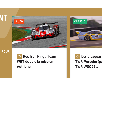
NT
S POUR