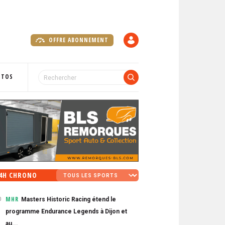
OFFRE ABONNEMENT
C
O
M
P
OTOS
T
E
4H CHRONO
MHR
Masters Historic Racing étend le
0
programme Endurance Legends à Dijon et
au...