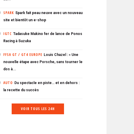
SPARK
Spark fait peau neuve avec un nouveau
0
site et bientôt un e-shop
IGTC
Tadasuke Makino fer de lance de Ponos
0
Racing à Suzuka
FFSA GT / GT4 EUROPE
Louis Chazel : « Une
0
nouvelle étape avec Porsche, sans tourner le
dos à...
AUTO
Du spectacle en piste… et en dehors :
0
la recette du succès
VOIR TOUS LES 24H