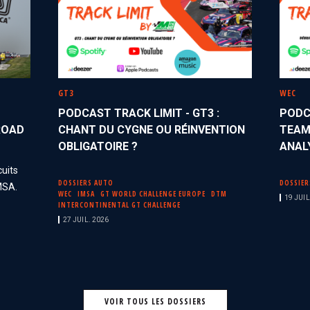
GT3
WEC
PODCAST TRACK LIMIT - GT3 :
PODC
 ROAD
CHANT DU CYGNE OU RÉINVENTION
TEAM
OBLIGATOIRE ?
ANAL
cuits
DOSSIERS AUTO
DOSSIER
MSA.
WEC
IMSA
GT WORLD CHALLENGE EUROPE
DTM
19 JUIL
INTERCONTINENTAL GT CHALLENGE
27 JUIL. 2026
VOIR TOUS LES DOSSIERS