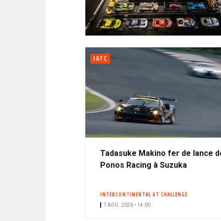
N
i
A
i
C
l
N
p
I
a
P
T
l
A
IGTC
L
E
Tadasuke Makino fer de lance d
Ponos Racing à Suzuka
INTERCONTINENTAL GT CHALLENGE
7 AOÛ. 2026 • 14:00