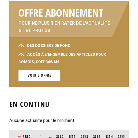
OFFRE ABONNEMENT
POUR NE PLUS RIEN RATER DE L'ACTUALITÉ
GT ET PROTOS
DES DOSSIERS DE FOND
ACCÈS À L'ENSEMBLE DES ARTICLES POUR
3€/MOIS, SOIT 36€/AN
VOIR L'OFFRE
EN CONTINU
Aucune actualité pour le moment.
PAGINATION
PAGE PRÉCÉDENTE
PRÉC
1
…
PAGE
2350
PAGE
2351
PAGE
2352
PAGE
2353
PAGE
2354
PAGE
2355