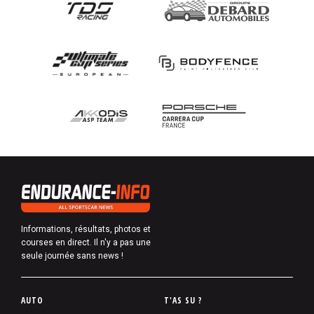
Informations, résultats, photos et
courses en direct. Il n'y a pas une
seule journée sans news !
P
AUTO
T'AS SU ?