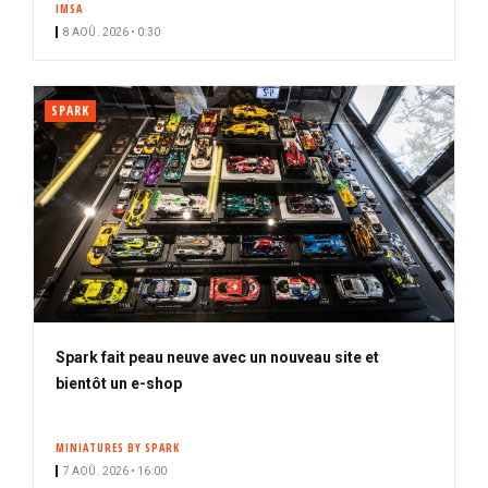
IMSA
i
8 AOÛ. 2026 • 0:30
p
a
l
SPARK
Spark fait peau neuve avec un nouveau site et
bientôt un e-shop
MINIATURES BY SPARK
7 AOÛ. 2026 • 16:00