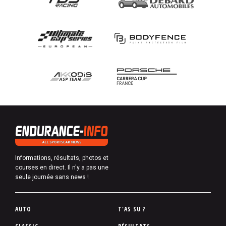
Informations, résultats, photos et
courses en direct. Il n'y a pas une
seule journée sans news !
P
AUTO
T'AS SU ?
i